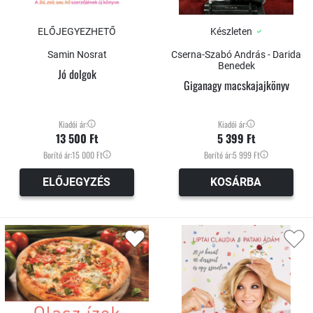
ELŐJEGYEZHETŐ
Készleten
Samin Nosrat
Cserna-Szabó András - Darida
Benedek
Jó dolgok
Giganagy macskajajkönyv
Kiadói ár:
Kiadói ár:
13 500 Ft
5 399 Ft
Borító ár:
15 000 Ft
Borító ár:
5 999 Ft
ELŐJEGYZÉS
KOSÁRBA