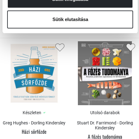
6 320 Ft
3 600 Ft
Borító ár:
7 900 Ft
Borító ár:
4 500 Ft
Sütik elutasítása
KOSÁRBA
KOSÁRBA
Készleten
Utolsó darabok
Greg Hughes - Dorling Kindersley
Stuart Dr. Farrimond - Dorling
Kindersley
Házi sörfőzde
A főzés tudománya