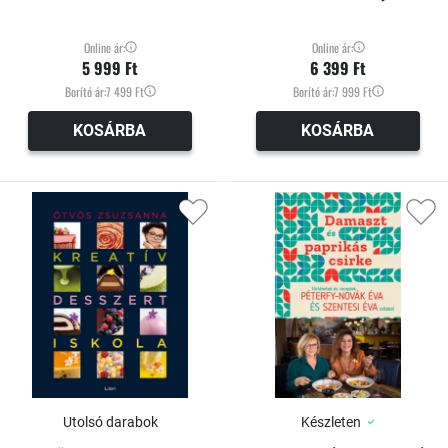
Online ár:
Online ár:
5 999 Ft
6 399 Ft
Borító ár:
7 499 Ft
Borító ár:
7 999 Ft
KOSÁRBA
KOSÁRBA
Utolsó darabok
Készleten