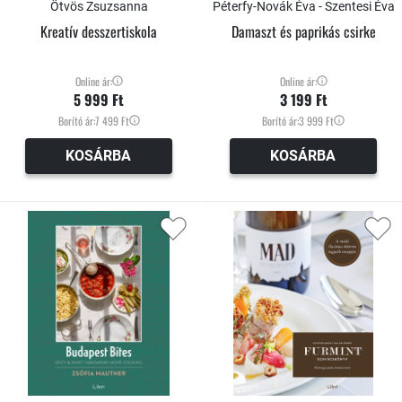
Ötvös Zsuzsanna
Péterfy-Novák Éva - Szentesi Éva
Kreatív desszertiskola
Damaszt és paprikás csirke
Online ár:
Online ár:
5 999 Ft
3 199 Ft
Borító ár:
7 499 Ft
Borító ár:
3 999 Ft
KOSÁRBA
KOSÁRBA