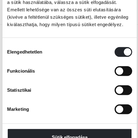
a sütik használatába, válassza a sütik elfogadását.
KOSÁRBA
KOSÁRBA
Emellett lehetősége van az összes süti elutasítására
(kivéve a feltétlenül szükséges sütiket), illetve egyénileg
kiválaszthatja, hogy milyen típusú sütiket engedélyez.
Hozzájárulás
Elengedhetetlen
kiválasztása
Funkcionális
Statisztikai
Utolsó darabok
Készleten
Jamie Oliver
Bianca Bosker
Marketing
7-féle – Egyszerű ötletek a hét
Dugódili
minden napjára
Online ár:
Online ár:
Sütik elfogadása