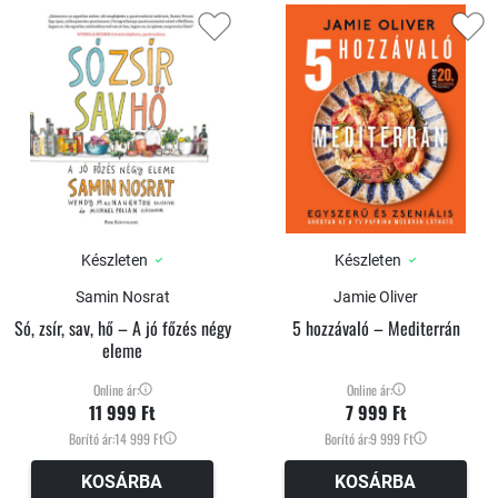
Készleten
Készleten
Samin Nosrat
Jamie Oliver
Só, zsír, sav, hő – A jó főzés négy
5 hozzávaló – Mediterrán
eleme
Online ár:
Online ár:
11 999 Ft
7 999 Ft
Borító ár:
14 999 Ft
Borító ár:
9 999 Ft
KOSÁRBA
KOSÁRBA