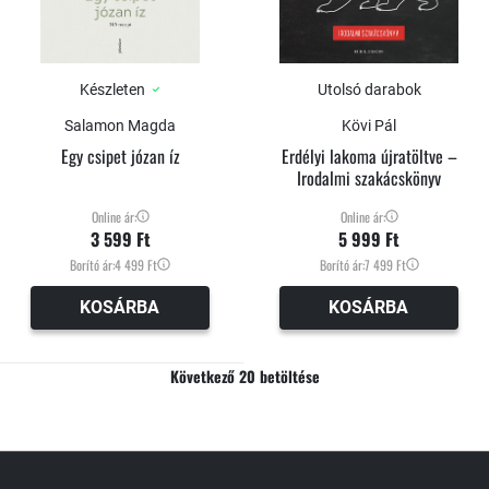
Készleten
Utolsó darabok
Salamon Magda
Kövi Pál
Egy csipet józan íz
Erdélyi lakoma újratöltve –
Irodalmi szakácskönyv
Online ár:
Online ár:
3 599 Ft
5 999 Ft
Borító ár:
4 499 Ft
Borító ár:
7 499 Ft
KOSÁRBA
KOSÁRBA
Következő 20 betöltése