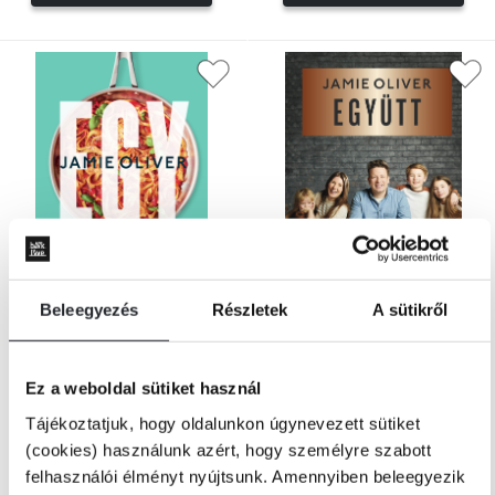
Utolsó darabok
Utolsó darabok
Beleegyezés
Részletek
A sütikről
Jamie Oliver
Jamie Oliver
Egy – Egyserpenyős csodák
Együtt – Feledhetetlen könnyed
Ez a weboldal sütiket használ
étkezések
Tájékoztatjuk, hogy oldalunkon úgynevezett sütiket
Online ár:
Online ár:
(cookies) használunk azért, hogy személyre szabott
6 399 Ft
6 399 Ft
felhasználói élményt nyújtsunk. Amennyiben beleegyezik
Borító ár:
7 999 Ft
Borító ár:
7 999 Ft