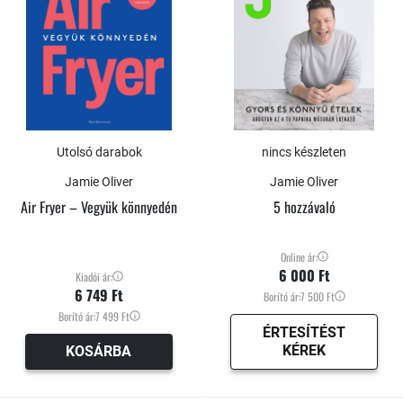
Utolsó darabok
nincs készleten
Jamie Oliver
Jamie Oliver
Air Fryer – Vegyük könnyedén
5 hozzávaló
Online ár:
6 000 Ft
Kiadói ár:
6 749 Ft
Borító ár:
7 500 Ft
Borító ár:
7 499 Ft
ÉRTESÍTÉST
KÉREK
KOSÁRBA