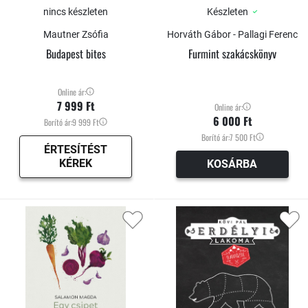
nincs készleten
Készleten
Mautner Zsófia
Horváth Gábor - Pallagi Ferenc
Budapest bites
Furmint szakácskönyv
Online ár:
7 999 Ft
Online ár:
6 000 Ft
Borító ár:
9 999 Ft
Borító ár:
7 500 Ft
ÉRTESÍTÉST
KÉREK
KOSÁRBA