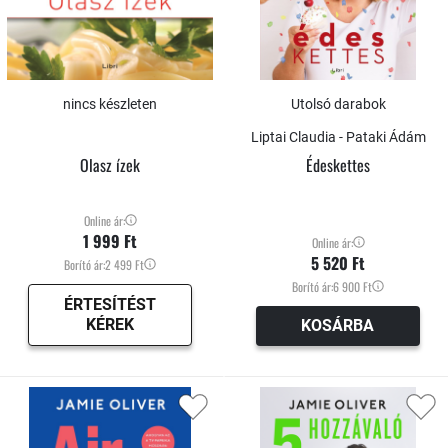
nincs készleten
Utolsó darabok
Liptai Claudia - Pataki Ádám
Olasz ízek
Édeskettes
Online ár:
1 999 Ft
Online ár:
5 520 Ft
Borító ár:
2 499 Ft
Borító ár:
6 900 Ft
ÉRTESÍTÉST
KÉREK
KOSÁRBA