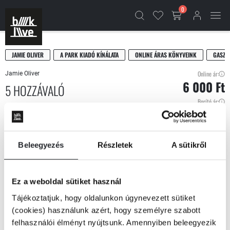
0
JAMIE OLIVER
A PARK KIADÓ KÍNÁLATA
ONLINE ÁRAS KÖNYVEINK
GASZT
Online ár:
Jamie Oliver
6 000 Ft
5 HOZZÁVALÓ
Borító ár:
Park Kiadó | 2018 | keménytáblás | 320 oldal
7 500 Ft
Készlet
nincs készleten
Beleegyezés
Részletek
A sütikről
Ez a weboldal sütiket használ
Tájékoztatjuk, hogy oldalunkon úgynevezett sütiket
(cookies) használunk azért, hogy személyre szabott
felhasználói élményt nyújtsunk. Amennyiben beleegyezik