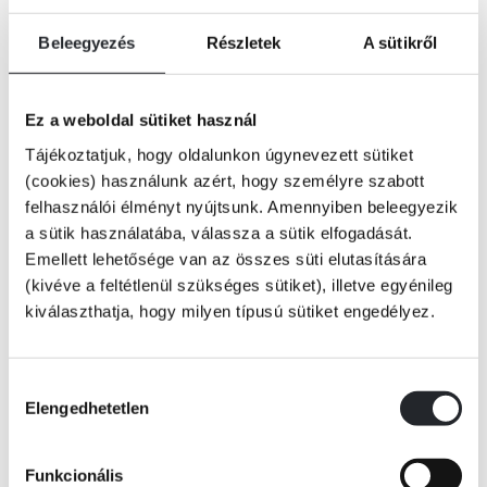
Jelen akciónk kizárólag
magánszemélyek
számára szól. Ha
viszonteladó vagy, vagy intézmény nevében vásárolsz, vedd fel velünk e-
mailben a kapcsolatot, és adunk egyedi árajánlatot.
Beleegyezés
Részletek
A sütikről
A weboldalon keresztül kizárólag
belföldi szállítással
fogadunk
csomagot. Ha külföldre szeretnéd kérni a csomagot, vedd fel velünk a
Ez a weboldal sütiket használ
kapcsolatot, írd meg, mely könyveket szeretnéd megrendelni és adunk a
Tájékoztatjuk, hogy oldalunkon úgynevezett sütiket
szállításra egyedi árajánlatot.
(cookies) használunk azért, hogy személyre szabott
felhasználói élményt nyújtsunk. Amennyiben beleegyezik
Mindent megteszünk, hogy a lehető leggyorsabban megkapd a rendelt
a sütik használatába, válassza a sütik elfogadását.
csomagod, ám a megnövekedett rendelés szám miatt a várható
Emellett lehetősége van az összes süti elutasítására
szállítási idő
5-8 munkanapra
növekedhet.
(kivéve a feltétlenül szükséges sütiket), illetve egyénileg
kiválaszthatja, hogy milyen típusú sütiket engedélyez.
További kérdésedet, észrevételedet az alábbi elérhetőségeken várjuk:
info@booklove.hu
Hozzájárulás
Elengedhetetlen
kiválasztása
+36204469267
Funkcionális