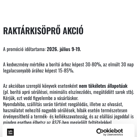
RAKTÁRKISÖPRŐ AKCIÓ
A promóció időtartama:
2026. július 9-19.
A kedvezmény mértéke a borító árhoz képest 30-80%, az elmúlt 30 nap
legalacsonyabb árához képest 15-85%.
Az akcióban szereplő könyvek esetenként
nem tökéletes állapotúak
(pl. borító apró sérülései, minimális elszíneződés, megütődött sarok stb).
Kérjük, ezt vedd figyelembe a vásárláskor.
Nyomdahiba, szállítás során történt rongálódás, illetve az olvasást,
használatot nehezítő nagyobb sérülések, hibák esetén természetesen
érvényesíthető a termék- és kellékszavatosság, és az elállási jogoddal is
minden esetben élhetsz az ÁSZF-ben megjelölt feltételekkel.