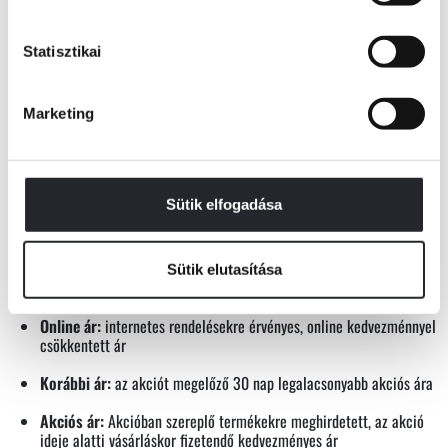
Jó böngészést kívánunk!
Statisztikai
Marketing
Webshopunkban az alábbi ár megnevezéseket alkalmazzuk:
Borító ár:
a könyvre nyomtatott, kedvezmény nélküli ár
Sütik elfogadása
Kiadói ár:
a kiadó által meghatározott, kedvezmény nélküli ár,
amelyből az 1997. évi CXL. törvény alapján a megjelenést követő 1
éven belül maximum 10% kedvezmény adható árkötött könyvek
Sütik elutasítása
esetében
Online ár:
internetes rendelésekre érvényes, online kedvezménnyel
csökkentett ár
Korábbi ár:
az akciót megelőző 30 nap legalacsonyabb akciós ára
Akciós ár:
Akcióban szereplő termékekre meghirdetett, az akció
ideje alatti vásárláskor fizetendő kedvezményes ár