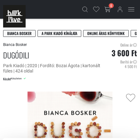
0
BIANCA BOSKER
A PARK KIADÓ KÍNÁLATA
ONLINE ÁRAS KÖNYVEINK
GA
Online ár:
Bianca Bosker
3 600 Ft
DUGÓDILI
Borító ár:
Park Kiadó | 2020 | Fordító: Bozai Ágota | kartonált
4 500 Ft
füles | 424 oldal
Készlet
Készleten