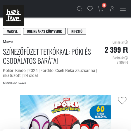
0
MARVEL
ONLINE ÁRAS KÖNYVEINK
KIFESTŐ
Online ár:
Marvel
2 399 Ft
SZÍNEZŐFÜZET TETKÓKKAL: PÓKI ÉS
CSODÁLATOS BARÁTAI
Borító ár:
2 999 Ft
Kolibri Kiadó | 2024 | Fordító: Cseh Réka Zsuzsanna |
irkatűzött | 24 oldal
Készlet
Utolsó darabok