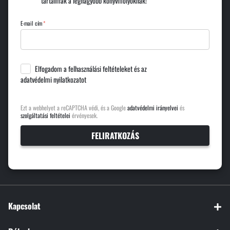
tartalmak a legnagyobb könyvmolyoknak!
E-mail cím
Elfogadom a
felhasználási feltételeket
és az
adatvédelmi nyilatkozatot
Ezt a webhelyet a reCAPTCHA védi, és a Google
adatvédelmi irányelvei
és
szolgáltatási feltételei
érvényesek.
FELIRATKOZÁS
Kapcsolat