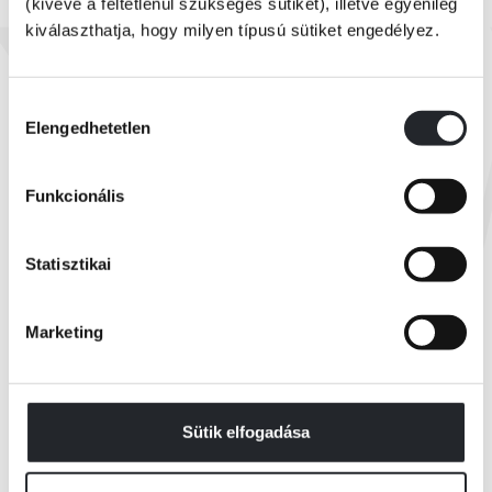
(kivéve a feltétlenül szükséges sütiket), illetve egyénileg
kiválaszthatja, hogy milyen típusú sütiket engedélyez.
Készleten
Marvel - Madeleine Roux
Mi lenne, ha... Loki méltóvá válna?
Hozzájárulás
Elengedhetetlen
kiválasztása
Kiadói ár:
4 499 Ft
Funkcionális
Borító ár:
4 999 Ft
KOSÁRBA
Statisztikai
Marketing
Összes könyv
Sütik elfogadása