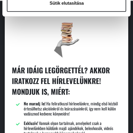
Sütik elutasítása
MÁR IDÁIG LEGÖRGETTÉL? AKKOR
IRATKOZZ FEL HÍRLEVELÜNKRE!
MONDJUK IS, MIÉRT:
Ne maradj le!
Ha feliratkozol hírlevelünkre, mindig első kézből
értesülhetsz akcióinkról és leárazásainkról, így nem kell külön
vadásznod kedvenc könyveidre!
Exkluzív!
Vannak olyan tartalmak, amelyeket csak a
hírlevelünkben küldünk majd: ajándékok, beleolvasók, videós