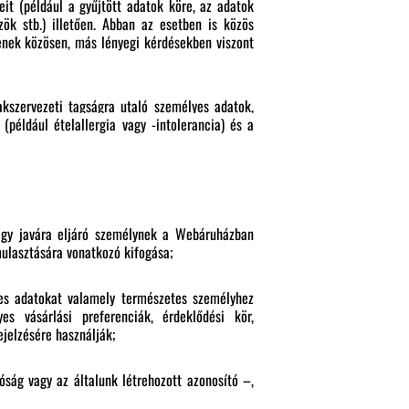
it (például a gyűjtött adatok köre, az adatok
ök stb.) illetően. Abban az esetben is közös
enek közösen, más lényegi kérdésekben viszont
akszervezeti tagságra utaló személyes adatok,
például ételallergia vagy -intolerancia) és a
agy javára eljáró személynek a Webáruházban
ulasztására vonatkozó kifogása;
es adatokat valamely természetes személyhez
es vásárlási preferenciák, érdeklődési kör,
jelzésére használják;
ság vagy az általunk létrehozott azonosító –,