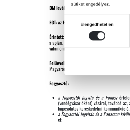
sütiket engedélyez.
DM levél (elektronikus direktmarketing-levé
Hozzájárulás
EGT:
az Európai Gazdasági Térség tagállamai (a
Elengedhetetlen
kiválasztása
Érintett:
bármely egyedileg meghatározott, sz
alapján, vagy más adatok felhasználásával k
valamennyi érintettjét értjük ez alatt;
Felügyeleti hatóság:
a GDPR felhatalmazása al
Magyarországon a Nemzeti Adatvédelmi és Info
Fogyasztó:
a Fogyasztói jogvita és a Panasz
értel
(vendégvásárlóként) vásárol, továbbá az
kapcsolatos kereskedelmi kommunikáció, aj
a Fogyasztói Jogvitán és a Panaszon kívü
el;