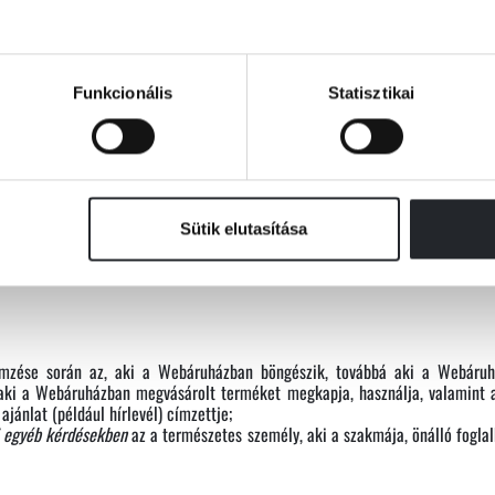
l vagy hírlevél):
a termékeink értékesítésének előmozdítását célzó elektro
z Európai Unió tagállamai, valamint Izland, Norvégia és Liechtenstein);
Funkcionális
Statisztikai
emélyes adat alapján ténylegesen azonosított vagy még nem azonosított, de
özvetve – azonosítható természetes személy; ha a tájékoztatóban az
Ön
Sütik elutasítása
apján a vonatkozó tagállami jogszabályban az adatvédelmi előírások betar
rmációszabadság Hatóság (a továbbiakban: „NAIH”);
emzése során az, aki a Webáruházban böngészik, továbbá aki a Webáruház
, aki a Webáruházban megvásárolt terméket megkapja, használja, valamint 
ánlat (például hírlevél) címzettje;
li egyéb kérdésekben
az a természetes személy, aki a szakmája, önálló foglal