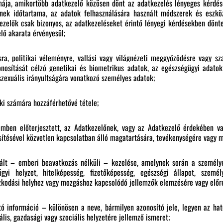
ája, amikortöbb adatkezelő közösen dönt az adatkezelés lényeges kérdése
nek időtartama, az adatok felhasználására használt módszerek és eszköz
kezelők csak bizonyos, az adatkezeléseket érintő lényegi kérdésekben dönt
lő akarata érvényesül;
ra, politikai véleményre, vallási vagy világnézeti meggyőződésre vagy sz
osítását célzó genetikai és biometrikus adatok, az egészségügyi adatok (
szexuális irányultságára vonatkozó személyes adatok;
ki számára hozzáférhetővé tétele;
mben előterjesztett, az Adatkezelőnek, vagy az Adatkezelő érdekében v
sítésével közvetlen kapcsolatban álló magatartására, tevékenységére vagy m
lt – emberi beavatkozás nélküli – kezelése, amelynek során a személy
yi helyzet, hitelképesség, fizetőképesség, egészségi állapot, személy
ózkodási helyhez vagy mozgáshoz kapcsolódó jellemzők elemzésére vagy előre
ó információ – különösen a neve, bármilyen azonosító jele, legyen az ható
tális, gazdasági vagy szociális helyzetére jellemző ismeret;