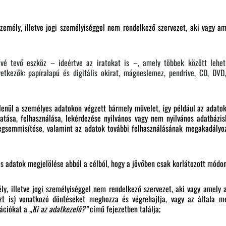
zemély, illetve jogi személyiséggel nem rendelkező szervezet, aki vagy a
vé tevő eszköz – ideértve az iratokat is –, amely többek között lehet 
tkezők: papíralapú és digitális okirat, mágneslemez, pendrive, CD, DVD
lenül a személyes adatokon végzett bármely művelet, így például az adato
tatása, felhasználása, lekérdezése nyilvános vagy nem nyilvános adatbázis
egsemmisítése, valamint az adatok további felhasználásának megakadályoz
s adatok megjelölése abból a célból, hogy a jövőben csak korlátozott módon
y, illetve jogi személyiséggel nem rendelkező szervezet, aki vagy amely 
özt is) vonatkozó döntéseket meghozza és végrehajtja, vagy az általa me
mációkat a
„Ki az adatkezelő?”
című fejezetben találja;