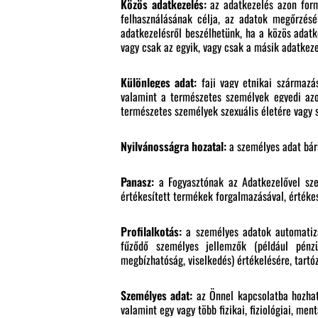
Közös adatkezelés:
az adatkezelés azon form
felhasználásának célja, az adatok megőrzésé
adatkezelésről beszélhetünk, ha a közös adat
vagy csak az egyik, vagy csak a másik adatkeze
Különleges adat:
faji vagy etnikai származás
valamint a természetes személyek egyedi azon
természetes személyek szexuális életére vagy 
Nyilvánosságra hozatal:
a személyes adat bár
Panasz:
a Fogyasztónak az Adatkezelővel sze
értékesített termékek forgalmazásával, értéke
Profilalkotás:
a személyes adatok automatizá
fűződő személyes jellemzők (például pénzüg
megbízhatóság, viselkedés) értékelésére, tart
Személyes adat:
az Önnel kapcsolatba hozhat
valamint egy vagy több fizikai, fiziológiai, men