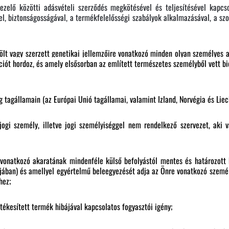
zelő közötti adásvételi szerződés megkötésével és teljesítésével kapcso
 biztonságosságával, a termékfelelősségi szabályok alkalmazásával, a szol
t vagy szerzett genetikai jellemzőire vonatkozó minden olyan személyes ad
ót hordoz, és amely elsősorban az említett természetes személyből vett biol
 tagállamain (az Európai Unió tagállamai, valamint Izland, Norvégia és Liech
jogi személy, illetve jogi személyiséggel nem rendelkező szervezet, aki
vonatkozó akaratának mindenféle külső befolyástól mentes és határozott k
ájában) és amellyel egyértelmű beleegyezését adja az Önre vonatkozó személ
hez;
ékesített termék hibájával kapcsolatos
fogyasztói igény;