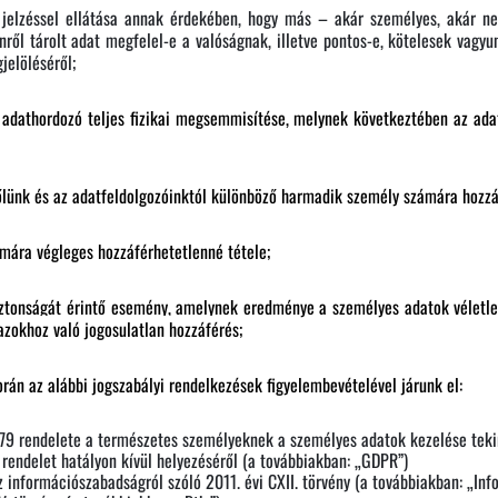
jelzéssel ellátása annak érdekében, hogy más – akár személyes, akár n
nről tárolt adat megfelel-e a valóságnak, illetve pontos-e, kötelesek vagy
jelöléséről;
 adathordozó teljes fizikai megsemmisítése, melynek következtében az ad
őlünk és az adatfeldolgozóinktól különböző harmadik személy számára hozzá
ára végleges hozzáférhetetlenné tétele;
ztonságát érintő esemény, amelynek eredménye a személyes adatok véletle
azokhoz való jogosulatlan hozzáférés;
rán az alábbi jogszabályi rendelkezések figyelembevételével járunk el:
79 rendelete a természetes személyeknek a személyes adatok kezelése tekin
rendelet hatályon kívül helyezéséről (a továbbiakban: „GDPR”)
 információszabadságról szóló 2011. évi CXII. törvény (a továbbiakban: „Info