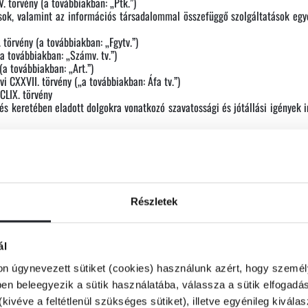
V. törvény (a továbbiakban: „Ptk.”)
sok, valamint az információs társadalommal összefüggő szolgáltatások egyes
 törvény (a továbbiakban: „Fgytv.”)
(a továbbiakban: „Számv. tv.”)
 (a továbbiakban: „Art.”)
vi CXXVII. törvény („a továbbiakban: Áfa tv.”)
 CLIX. törvény
dés keretében eladott dolgokra vonatkozó szavatossági és jótállási igények i
történő kezelése (például az adat azonosítóval történő helyettesítése)
mazott azonosító közötti kapcsolatot megteremtő módszer, eljárás leírása) 
szetes személyre vonatkozik, feltéve, hogy az adat és az azonosító közöt
hnikai és szervezési intézkedésekkel biztosított, hogy a korábban már tényle
Részletek
sített személyes adatot nem lehet hozzákapcsolni;
biztosítja, hogy Ön és a személyes adat közötti kapcsolat többé nem állítható
ál
on úgynevezett sütiket (cookies) használunk azért, hogy személy
ti, fiziológiai vagy viselkedési jellemzőire vonatkozó minden olyan adat (p
n beleegyezik a sütik használatába, válassza a sütik elfogadás
át vagy éppen megerősíti a korábban már elvégzett azonosítás eredményét;
(kivéve a feltétlenül szükséges sütiket), illetve egyénileg kivála