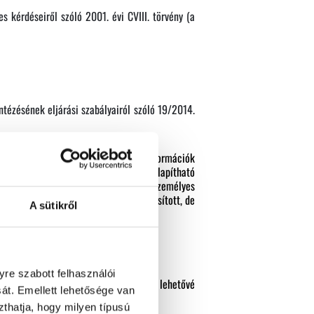
 kérdéseiről szóló 2001. évi CVIII. törvény (a
ntézésének eljárási szabályairól szóló 19/2014.
, amelynek következtében további információk
felhasználása nélkül többé már nem állapítható
ti kapcsolatot jelentő információt a személyes
gesen azonosított, vagy még nem azonosított, de
A sütikről
 helyre;
re szabott felhasználói
éldául arckép vagy ujjlenyomat), amely lehetővé
át. Emellett lehetősége van
szthatja, hogy milyen típusú