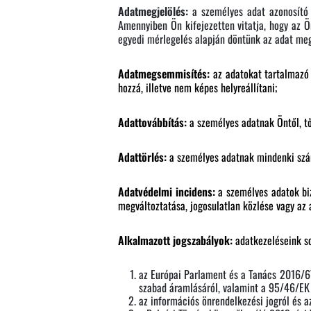
Adatmegjelölés:
a személyes adat azonosító 
Amennyiben Ön kifejezetten vitatja, hogy az Ö
egyedi mérlegelés alapján döntünk az adat meg
Adatmegsemmisítés:
az adatokat tartalmazó
hozzá, illetve nem képes helyreállítani;
Adattovábbítás:
a személyes adatnak Öntől, t
Adattörlés:
a személyes adatnak mindenki szám
Adatvédelmi incidens:
a személyes adatok bi
megváltoztatása, jogosulatlan közlése vagy az 
Alkalmazott jogszabályok:
adatkezeléseink so
az Európai Parlament és a Tanács 2016/6
szabad áramlásáról, valamint a 95/46/EK 
az információs önrendelkezési jogról és az