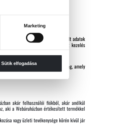
nikus üzenet;
Marketing
 – akár közvetlenül az általunk kezelt adatok
kifejezést használjuk, akkor az adott kezelés
Sütik elfogadása
tásának ellenőrzésére kijelölt hatóság, amely
ban akár felhasználói fiókból, akár anélkül
az, aki a Webáruházban értékesített termékkel
kozása vagy üzleti tevékenysége körén kívül jár