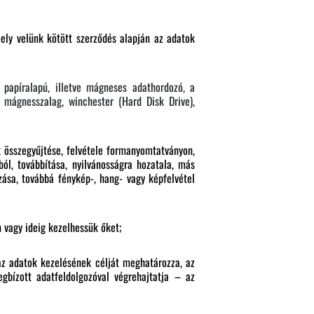
mely velünk kötött szerződés alapján az adatok
papíralapú, illetve mágneses adathordozó, a
, mágnesszalag, winchester (Hard Disk Drive),
k összegyűjtése, felvétele formanyomtatványon,
ból, továbbítása, nyilvánosságra hozatala, más
ása, továbbá fénykép-, hang- vagy képfelvétel
 vagy ideig kezelhessük őket;
az adatok kezelésének célját meghatározza, az
gbízott adatfeldolgozóval végrehajtatja – az