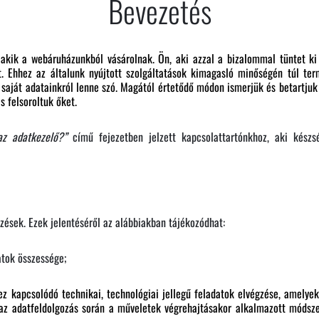
Bevezetés
kik a webáruházunkból vásárolnak. Ön, aki azzal a bizalommal tüntet ki
. Ehhez az általunk nyújtott szolgáltatások kimagasló minőségén túl ter
a saját adatainkról lenne szó. Magától értetődő módon ismerjük és betartjuk
s felsoroltuk őket.
az adatkezelő?”
című fejezetben jelzett kapcsolattartónkhoz, aki készs
zések. Ezek jelentéséről az alábbiakban tájékozódhat:
atok összessége;
ez kapcsolódó technikai, technológiai jellegű feladatok elvégzése, amely
; az adatfeldolgozás során a műveletek végrehajtásakor alkalmazott módsz