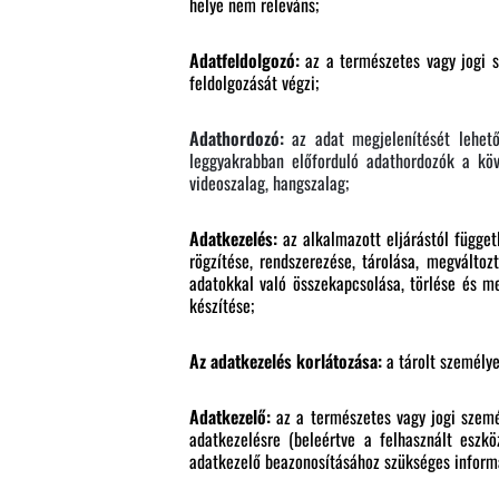
helye nem releváns;
Adatfeldolgozó:
az a természetes vagy jogi s
feldolgozását végzi;
Adathordozó:
az adat megjelenítését lehető
leggyakrabban előforduló adathordozók a köve
videoszalag, hangszalag;
Adatkezelés:
az alkalmazott eljárástól függet
rögzítése, rendszerezése, tárolása, megváltoz
adatokkal való összekapcsolása, törlése és m
készítése;
Az adatkezelés korlátozása:
a tárolt személye
Adatkezelő:
az a természetes vagy jogi személ
adatkezelésre (beleértve a felhasznált eszk
adatkezelő beazonosításához szükséges infor