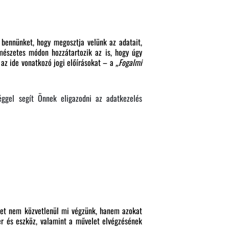
 bennünket, hogy megosztja velünk az adatait,
mészetes módon hozzátartozik az is, hogy úgy
 az ide vonatkozó jogi előírásokat – a
„Fogalmi
éggel segít Önnek eligazodni az adatkezelés
eket nem közvetlenül mi végzünk, hanem azokat
er és eszköz, valamint a művelet elvégzésének