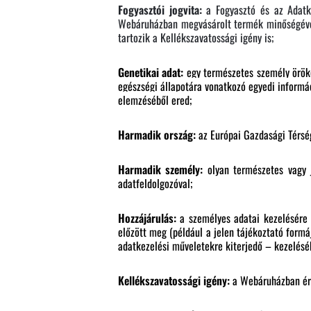
Fogyasztói jogvita:
a Fogyasztó és az Adatke
Webáruházban megvásárolt termék minőségével,
tartozik a Kellékszavatossági igény is;
Genetikai adat:
egy természetes személy örököl
egészségi állapotára vonatkozó egyedi informáci
elemzéséből ered;
Harmadik ország:
az Európai Gazdasági Térség
Harmadik személy:
olyan természetes vagy 
adatfeldolgozóval;
Hozzájárulás:
a személyes adatai kezelésére 
előzött meg (például a jelen tájékoztató form
adatkezelési műveletekre kiterjedő – kezelésé
Kellékszavatossági igény:
a Webáruházban ért