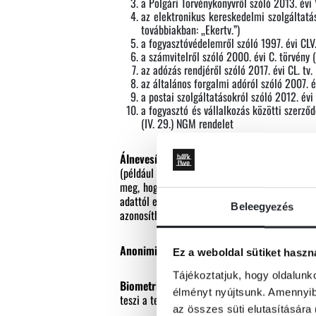
a Polgári Törvénykönyvről szóló 2013. évi 
az elektronikus kereskedelmi szolgáltatá
továbbiakban: „Ekertv.”)
a fogyasztóvédelemről szóló 1997. évi CLV.
a számvitelről szóló 2000. évi C. törvény 
az adózás rendjéről szóló 2017. évi CL. tv.
az általános forgalmi adóról szóló 2007. é
a postai szolgáltatásokról szóló 2012. évi
a fogyasztó és vállalkozás közötti szerző
(IV. 29.) NGM rendelet
Álnevesítés:
a személyes adatok olyan módon 
(például a személyes adat és a helyette alkal
meg, hogy a személyes adat mely konkrét termé
adattól elkülönítve tárolják, és megfelelő tec
Beleegyezés
azonosítható természetes személyhez az álneve
A
nonimizálás:
olyan technikai eljárás, amely 
Ez a weboldal sütiket haszn
Tájékoztatjuk, hogy oldalunk
B
iometrikus adat:
egy természetes személy tes
élményt nyújtsunk. Amennyibe
teszi a természetes személy egyedi azonosítás
az összes süti elutasítására 