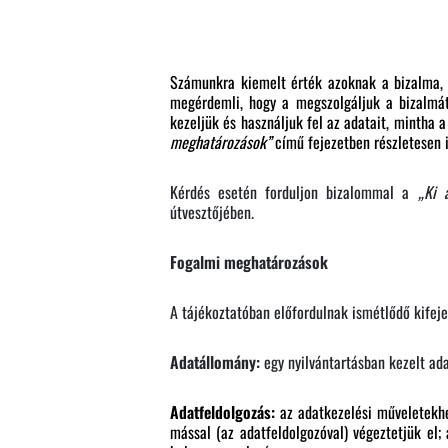
Számunkra kiemelt érték azoknak a bizalma, a
megérdemli, hogy a megszolgáljuk a bizalmát
kezeljük és használjuk fel az adatait, mintha 
meghatározások”
című fejezetben részletesen i
Kérdés esetén forduljon bizalommal a
„Ki 
útvesztőjében.
Fogalmi meghatározások
A tájékoztatóban előfordulnak ismétlődő kifeje
Adatállomány:
egy nyilvántartásban kezelt ad
Adatfeldolgozás:
az adatkezelési műveletekh
mással (az adatfeldolgozóval) végeztetjük el