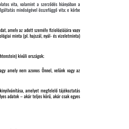
latos vita, valamint a szerződés hiányában a
gáltatás minőségével összefüggő vita; e körbe
at, amely az adott személy fiziológiájára vagy
ógiai minta (pl. hajszál, nyál- és vizeletminta)
tenstein) kívüli országok;
 vagy amely nem azonos Önnel, velünk vagy az
inyilvánítása, amelyet megfelelő tájékoztatás
yes adatok – akár teljes körű, akár csak egyes