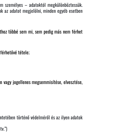
em személyes – adatoktól megkülönböztessük.
unk az adatot megjelölni, minden egyéb esetben
athoz többé sem mi, sem pedig más nem férhet
férhetővé tétele;
n vagy jogellenes megsemmisítése, elvesztése,
tetében történő védelméről és az ilyen adatok
tv.”)