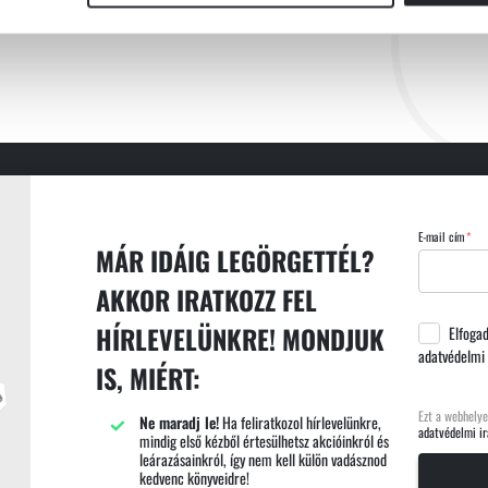
E-mail cím
MÁR IDÁIG LEGÖRGETTÉL?
AKKOR IRATKOZZ FEL
HÍRLEVELÜNKRE! MONDJUK
Elfoga
adatvédelmi 
IS, MIÉRT:
Ezt a webhelye
Ne maradj le!
Ha feliratkozol hírlevelünkre,
adatvédelmi ir
mindig első kézből értesülhetsz akcióinkról és
leárazásainkról, így nem kell külön vadásznod
kedvenc könyveidre!