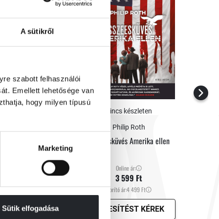
A sütikről
re szabott felhasználói
át. Emellett lehetősége van
szthatja, hogy milyen típusú
nincs készleten
Philip Roth
Összeesküvés Amerika ellen
Marketing
Online ár:
3 599 Ft
Borító ár:
4 499 Ft
Sütik elfogadása
EK
ÉRTESÍTÉST KÉREK