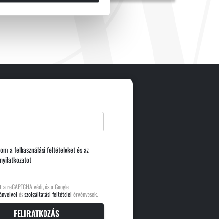
dom a
felhasználási feltételeket
és az
nyilatkozatot
t a reCAPTCHA védi, és a Google
ányelvei
és
szolgáltatási feltételei
érvényesek.
FELIRATKOZÁS