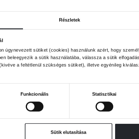
Részletek
ál
on úgynevezett sütiket (cookies) használunk azért, hogy személy
n beleegyezik a sütik használatába, válassza a sütik elfogadás
(kivéve a feltétlenül szükséges sütiket), illetve egyénileg kivála
nincs készleten
nincs készleten
Philip Roth
Philip Roth
Szégyenfolt
Amerikai pasztorál
Funkcionális
Statisztikai
Online ár:
Online ár:
3 999 Ft
3 599 Ft
Borító ár:
4 999 Ft
Borító ár:
4 499 Ft
Sütik elutasítása
RTESÍTÉST KÉREK
ÉRTESÍTÉST KÉR