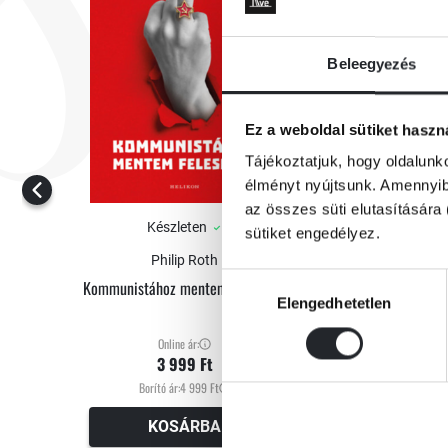
Beleegyezés
Ez a weboldal sütiket haszn
Tájékoztatjuk, hogy oldalunk
élményt nyújtsunk. Amennyibe
az összes süti elutasítására 
Készleten
sütiket engedélyez.
Philip Roth
Hozzájárulás
Kommunistához mentem feleségül
Elengedhetetlen
kiválasztása
Online ár:
3 999 Ft
Borító ár:
4 999 Ft
KOSÁRBA
É