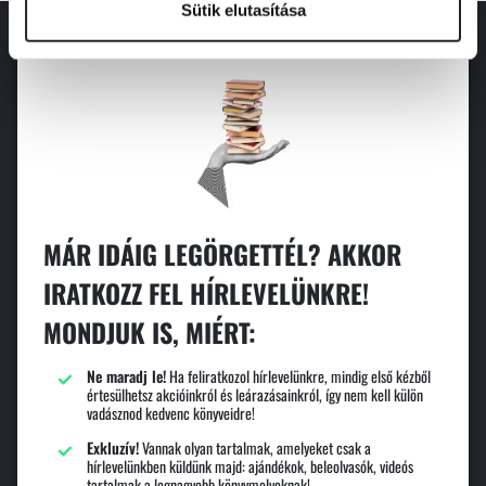
Sütik elutasítása
MÁR IDÁIG LEGÖRGETTÉL? AKKOR
IRATKOZZ FEL HÍRLEVELÜNKRE!
MONDJUK IS, MIÉRT:
Ne maradj le!
Ha feliratkozol hírlevelünkre, mindig első kézből
értesülhetsz akcióinkról és leárazásainkról, így nem kell külön
vadásznod kedvenc könyveidre!
Exkluzív!
Vannak olyan tartalmak, amelyeket csak a
hírlevelünkben küldünk majd: ajándékok, beleolvasók, videós
tartalmak a legnagyobb könyvmolyoknak!