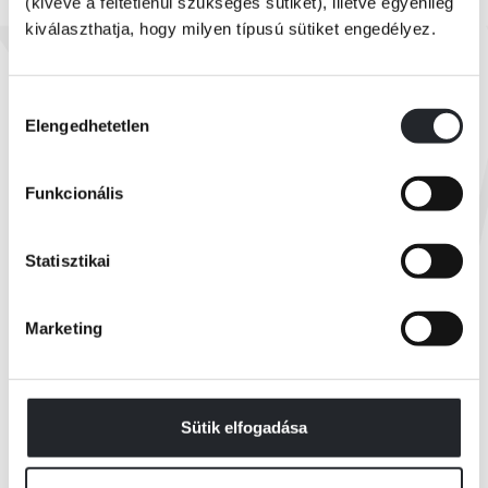
(kivéve a feltétlenül szükséges sütiket), illetve egyénileg
kiválaszthatja, hogy milyen típusú sütiket engedélyez.
Készleten
Hayley Phelan
Like Me
Hozzájárulás
Elengedhetetlen
kiválasztása
Online ár:
3 999 Ft
Funkcionális
Borító ár:
4 999 Ft
KOSÁRBA
Statisztikai
Marketing
Összes könyv
Sütik elfogadása