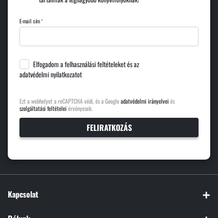
E-mail cím
Elfogadom a
felhasználási feltételeket
és az
adatvédelmi nyilatkozatot
Ezt a webhelyet a reCAPTCHA védi, és a Google
adatvédelmi irányelvei
és
szolgáltatási feltételei
érvényesek.
FELIRATKOZÁS
Kapcsolat