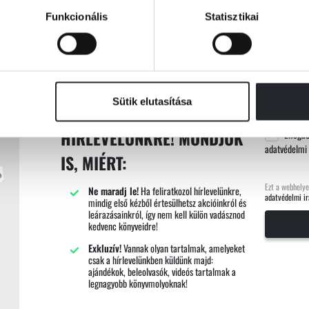
Funkcionális
Statisztikai
E-mail cím
MÁR IDÁIG LEGÖRGETTÉL?
Sütik elutasítása
AKKOR IRATKOZZ FEL
HÍRLEVELÜNKRE! MONDJUK
Elfoga
adatvédelmi 
IS, MIÉRT:
Ezt a webhelye
Ne maradj le!
Ha feliratkozol hírlevelünkre,
adatvédelmi ir
mindig első kézből értesülhetsz akcióinkról és
leárazásainkról, így nem kell külön vadásznod
kedvenc könyveidre!
Exkluzív!
Vannak olyan tartalmak, amelyeket
csak a hírlevelünkben küldünk majd:
ajándékok, beleolvasók, videós tartalmak a
legnagyobb könyvmolyoknak!