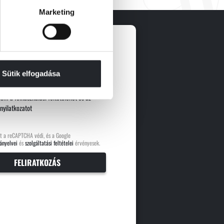
Marketing
Sütik elfogadása
dom a
felhasználási feltételeket
és az
nyilatkozatot
t a reCAPTCHA védi, és a Google
ányelvei
és
szolgáltatási feltételei
érvényesek.
FELIRATKOZÁS