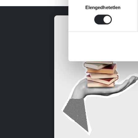
Hozzájárulás
Elengedhetetlen
kiválasztása