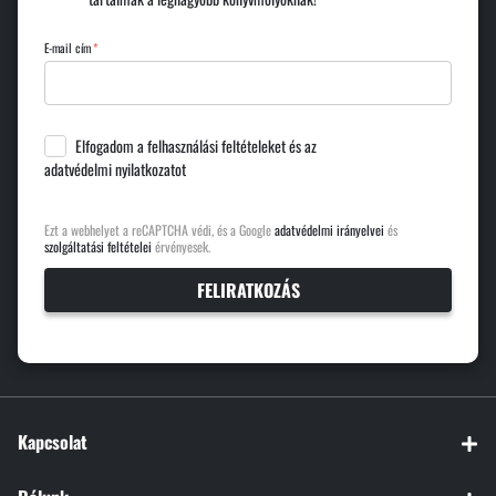
E-mail cím
Elfogadom a
felhasználási feltételeket
és az
adatvédelmi nyilatkozatot
Ezt a webhelyet a reCAPTCHA védi, és a Google
adatvédelmi irányelvei
és
szolgáltatási feltételei
érvényesek.
FELIRATKOZÁS
Kapcsolat