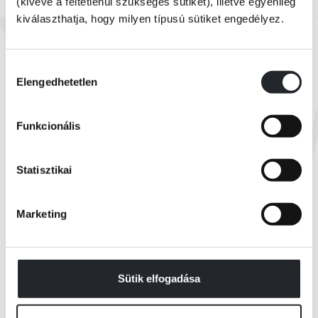
(kivéve a feltétlenül szükséges sütiket), illetve egyénileg
kiválaszthatja, hogy milyen típusú sütiket engedélyez.
Utolsó darabok
Liptai Claudia - Pataki Ádám
Édeskettes
Hozzájárulás
Elengedhetetlen
kiválasztása
Online ár:
5 520 Ft
Funkcionális
Borító ár:
6 900 Ft
KOSÁRBA
Statisztikai
Marketing
Összes könyv
Sütik elfogadása