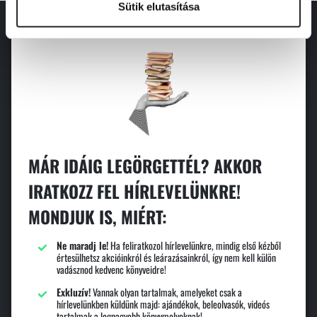
Sütik elutasítása
MÁR IDÁIG LEGÖRGETTÉL? AKKOR
IRATKOZZ FEL HÍRLEVELÜNKRE!
MONDJUK IS, MIÉRT:
Ne maradj le!
Ha feliratkozol hírlevelünkre, mindig első kézből
értesülhetsz akcióinkról és leárazásainkról, így nem kell külön
vadásznod kedvenc könyveidre!
Exkluzív!
Vannak olyan tartalmak, amelyeket csak a
hírlevelünkben küldünk majd: ajándékok, beleolvasók, videós
tartalmak a legnagyobb könyvmolyoknak!