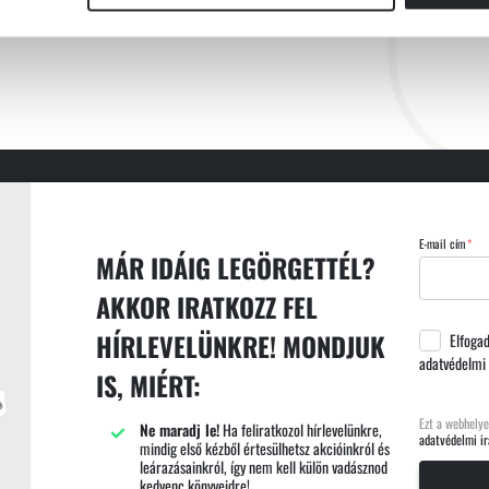
E-mail cím
MÁR IDÁIG LEGÖRGETTÉL?
AKKOR IRATKOZZ FEL
HÍRLEVELÜNKRE! MONDJUK
Elfoga
adatvédelmi 
IS, MIÉRT:
Ezt a webhelye
Ne maradj le!
Ha feliratkozol hírlevelünkre,
adatvédelmi ir
mindig első kézből értesülhetsz akcióinkról és
leárazásainkról, így nem kell külön vadásznod
kedvenc könyveidre!