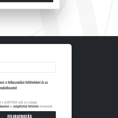
dom a
felhasználási feltételeket
és az
nyilatkozatot
t a reCAPTCHA védi, és a Google
ányelvei
és
szolgáltatási feltételei
érvényesek.
FELIRATKOZÁS