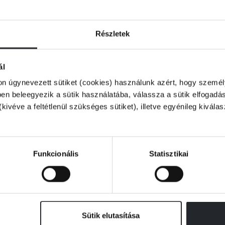
Részletek
ál
on úgynevezett sütiket (cookies) használunk azért, hogy személy
n beleegyezik a sütik használatába, válassza a sütik elfogadás
(kivéve a feltétlenül szükséges sütiket), illetve egyénileg kivála
Készleten
Muszatics Péter
Budapest most
Funkcionális
Statisztikai
Kiadói ár:
5 849 Ft
Borító ár:
6 499 Ft
Sütik elutasítása
KOSÁRBA