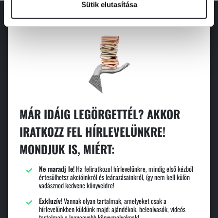
Sütik elutasítása
MÁR IDÁIG LEGÖRGETTÉL? AKKOR
IRATKOZZ FEL HÍRLEVELÜNKRE!
MONDJUK IS, MIÉRT:
Ne maradj le!
Ha feliratkozol hírlevelünkre, mindig első kézből
értesülhetsz akcióinkról és leárazásainkról, így nem kell külön
vadásznod kedvenc könyveidre!
Exkluzív!
Vannak olyan tartalmak, amelyeket csak a
hírlevelünkben küldünk majd: ajándékok, beleolvasók, videós
tartalmak a legnagyobb könyvmolyoknak!