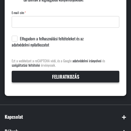
E-mail cím
Elfogadom a
felhasználási feltételeket
és az
adatvédelmi nyilatkozatot
Ezt a webhelyet a reCAPTCHA védi, és a Google
adatvédelmi irányelvei
és
szolgáltatási feltételei
érvényesek.
FELIRATKOZÁS
Kapcsolat