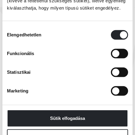
(kivéve a feltétlenül szükséges sütiket), illetve egyénileg
kiválaszthatja, hogy milyen típusú sütiket engedélyez.
Készleten
Katyerina Gorgyejeva
Vidd el a gyászom
Hozzájárulás
Elengedhetetlen
kiválasztása
Online ár:
3 199 Ft
Funkcionális
Borító ár:
3 999 Ft
KOSÁRBA
Statisztikai
Marketing
Összes könyv
Sütik elfogadása