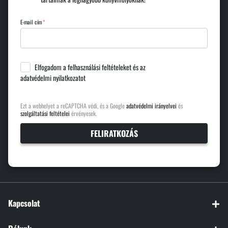
E-mail cím
Elfogadom a
felhasználási feltételeket
és az
adatvédelmi nyilatkozatot
Ezt a webhelyet a reCAPTCHA védi, és a Google
adatvédelmi irányelvei
és
szolgáltatási feltételei
érvényesek.
FELIRATKOZÁS
Kapcsolat