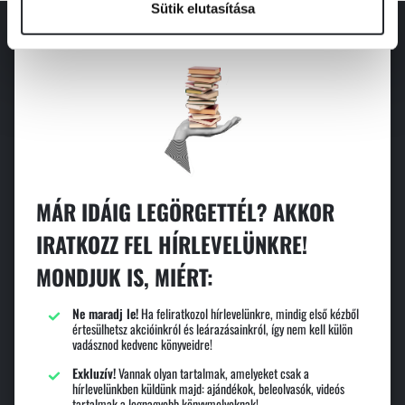
Sütik elutasítása
MÁR IDÁIG LEGÖRGETTÉL? AKKOR
IRATKOZZ FEL HÍRLEVELÜNKRE!
MONDJUK IS, MIÉRT:
Ne maradj le!
Ha feliratkozol hírlevelünkre, mindig első kézből
értesülhetsz akcióinkról és leárazásainkról, így nem kell külön
vadásznod kedvenc könyveidre!
Exkluzív!
Vannak olyan tartalmak, amelyeket csak a
hírlevelünkben küldünk majd: ajándékok, beleolvasók, videós
tartalmak a legnagyobb könyvmolyoknak!