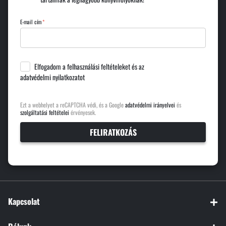
E-mail cím
Elfogadom a
felhasználási feltételeket
és az
adatvédelmi nyilatkozatot
Ezt a webhelyet a reCAPTCHA védi, és a Google
adatvédelmi irányelvei
és
szolgáltatási feltételei
érvényesek.
FELIRATKOZÁS
Kapcsolat