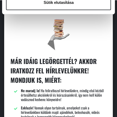
Sütik elutasítása
MÁR IDÁIG LEGÖRGETTÉL? AKKOR
IRATKOZZ FEL HÍRLEVELÜNKRE!
MONDJUK IS, MIÉRT:
Ne maradj le!
Ha feliratkozol hírlevelünkre, mindig első kézből
értesülhetsz akcióinkról és leárazásainkról, így nem kell külön
vadásznod kedvenc könyveidre!
Exkluzív!
Vannak olyan tartalmak, amelyeket csak a
hírlevelünkben küldünk majd: ajándékok, beleolvasók, videós
tartalmak a legnagyobb könyvmolyoknak!