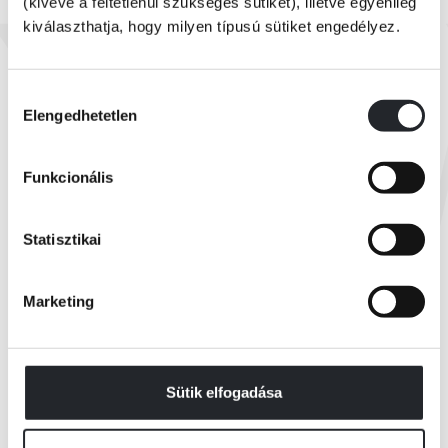
(kivéve a feltétlenül szükséges sütiket), illetve egyénileg
kiválaszthatja, hogy milyen típusú sütiket engedélyez.
Készleten
Faludy György - François Villon
François Villon balladái Faludy György átköltésében
Hozzájárulás
Elengedhetetlen
kiválasztása
Online ár:
2 399 Ft
Funkcionális
Borító ár:
2 999 Ft
KOSÁRBA
Statisztikai
Marketing
Összes könyv
Sütik elfogadása