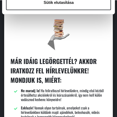
Sütik elutasítása
MÁR IDÁIG LEGÖRGETTÉL? AKKOR
IRATKOZZ FEL HÍRLEVELÜNKRE!
MONDJUK IS, MIÉRT:
Ne maradj le!
Ha feliratkozol hírlevelünkre, mindig első kézből
értesülhetsz akcióinkról és leárazásainkról, így nem kell külön
vadásznod kedvenc könyveidre!
Exkluzív!
Vannak olyan tartalmak, amelyeket csak a
hírlevelünkben küldünk majd: ajándékok, beleolvasók, videós
tartalmak a legnagyobb könyvmolyoknak!