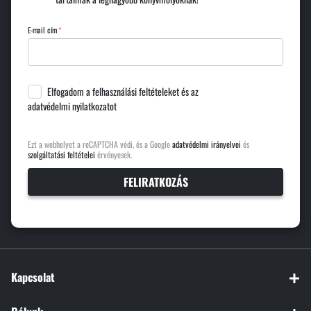
E-mail cím
Elfogadom a
felhasználási feltételeket
és az
adatvédelmi nyilatkozatot
Ezt a webhelyet a reCAPTCHA védi, és a Google
adatvédelmi irányelvei
és
szolgáltatási feltételei
érvényesek.
FELIRATKOZÁS
Kapcsolat