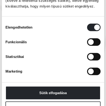
(kivéve a feltétlenül szükséges sütiket), illetve egyénileg
kiválaszthatja, hogy milyen típusú sütiket engedélyez.
Készleten
Bob Dylan
A Modern Dal filozófiája
Hozzájárulás
Elengedhetetlen
kiválasztása
Online ár:
7 999 Ft
Funkcionális
Borító ár:
9 999 Ft
KOSÁRBA
Statisztikai
Marketing
Összes könyv
Sütik elfogadása