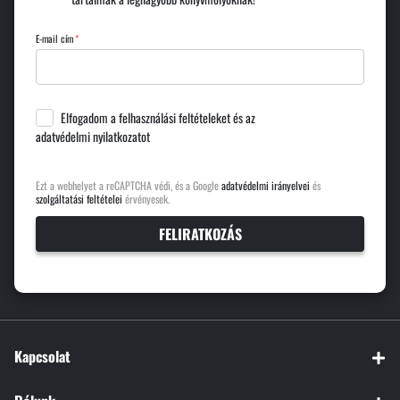
E-mail cím
Elfogadom a
felhasználási feltételeket
és az
adatvédelmi nyilatkozatot
Ezt a webhelyet a reCAPTCHA védi, és a Google
adatvédelmi irányelvei
és
szolgáltatási feltételei
érvényesek.
FELIRATKOZÁS
Kapcsolat