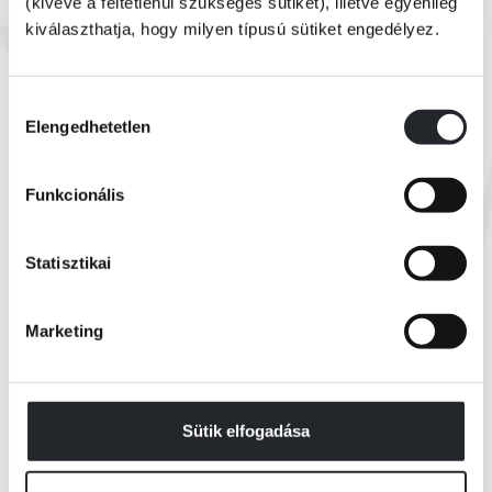
(kivéve a feltétlenül szükséges sütiket), illetve egyénileg
kiválaszthatja, hogy milyen típusú sütiket engedélyez.
Készleten
Preeti Chhibber - Marvel
Pókember és az összefüggések hálója
Hozzájárulás
Elengedhetetlen
kiválasztása
Online ár:
3 599 Ft
Funkcionális
Borító ár:
4 499 Ft
KOSÁRBA
Statisztikai
Marketing
Összes könyv
Sütik elfogadása