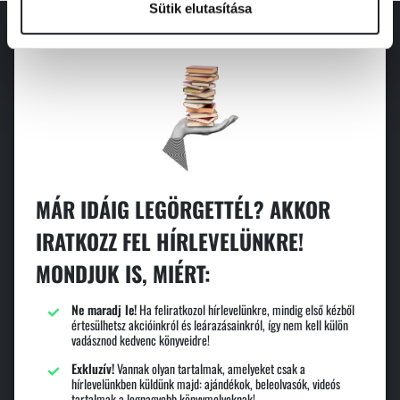
Sütik elutasítása
MÁR IDÁIG LEGÖRGETTÉL? AKKOR
IRATKOZZ FEL HÍRLEVELÜNKRE!
MONDJUK IS, MIÉRT:
Ne maradj le!
Ha feliratkozol hírlevelünkre, mindig első kézből
értesülhetsz akcióinkról és leárazásainkról, így nem kell külön
vadásznod kedvenc könyveidre!
Exkluzív!
Vannak olyan tartalmak, amelyeket csak a
hírlevelünkben küldünk majd: ajándékok, beleolvasók, videós
tartalmak a legnagyobb könyvmolyoknak!