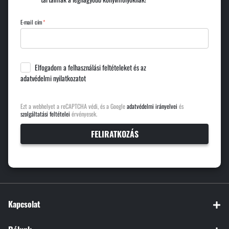
E-mail cím
Elfogadom a
felhasználási feltételeket
és az
adatvédelmi nyilatkozatot
Ezt a webhelyet a reCAPTCHA védi, és a Google
adatvédelmi irányelvei
és
szolgáltatási feltételei
érvényesek.
FELIRATKOZÁS
Kapcsolat