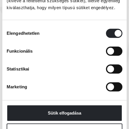
(kivéve a feltétlenül szükséges sütiket), illetve egyénileg
kiválaszthatja, hogy milyen típusú sütiket engedélyez.
Utolsó darabok
Solvej Balle
A térfogatszámításról I.
Hozzájárulás
Elengedhetetlen
kiválasztása
Kiadói ár:
4 049 Ft
Funkcionális
Borító ár:
4 499 Ft
KOSÁRBA
Statisztikai
Marketing
Összes könyv
Sütik elfogadása