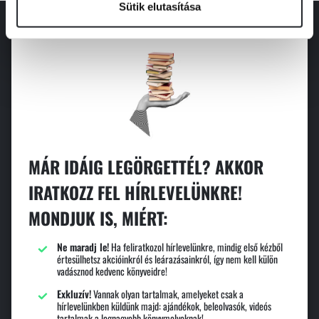
Sütik elutasítása
MÁR IDÁIG LEGÖRGETTÉL? AKKOR
IRATKOZZ FEL HÍRLEVELÜNKRE!
MONDJUK IS, MIÉRT:
Ne maradj le!
Ha feliratkozol hírlevelünkre, mindig első kézből
értesülhetsz akcióinkról és leárazásainkról, így nem kell külön
vadásznod kedvenc könyveidre!
Exkluzív!
Vannak olyan tartalmak, amelyeket csak a
hírlevelünkben küldünk majd: ajándékok, beleolvasók, videós
tartalmak a legnagyobb könyvmolyoknak!