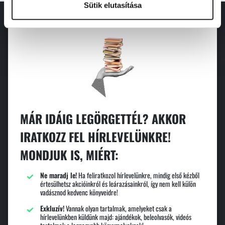
Sütik elutasítása
MÁR IDÁIG LEGÖRGETTÉL? AKKOR
IRATKOZZ FEL HÍRLEVELÜNKRE!
MONDJUK IS, MIÉRT:
Ne maradj le!
Ha feliratkozol hírlevelünkre, mindig első kézből
értesülhetsz akcióinkról és leárazásainkról, így nem kell külön
vadásznod kedvenc könyveidre!
Exkluzív!
Vannak olyan tartalmak, amelyeket csak a
hírlevelünkben küldünk majd: ajándékok, beleolvasók, videós