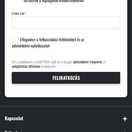
tartalmak a legnagyobb könyvmolyoknak!
E-mail cím
Elfogadom a
felhasználási feltételeket
és az
adatvédelmi nyilatkozatot
Ezt a webhelyet a reCAPTCHA védi, és a Google
adatvédelmi irányelvei
és
szolgáltatási feltételei
érvényesek.
FELIRATKOZÁS
Kapcsolat