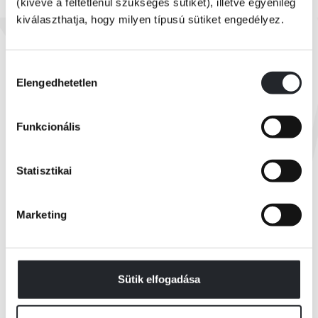
(kivéve a feltétlenül szükséges sütiket), illetve egyénileg
kiválaszthatja, hogy milyen típusú sütiket engedélyez.
nincs készleten
Elizabeth Adler
Gyilkosság a tengeren
Hozzájárulás
Elengedhetetlen
kiválasztása
Online ár:
2 799 Ft
Funkcionális
Borító ár:
3 499 Ft
ÉRTESÍTÉST KÉREK
Statisztikai
Marketing
Összes könyv
Sütik elfogadása