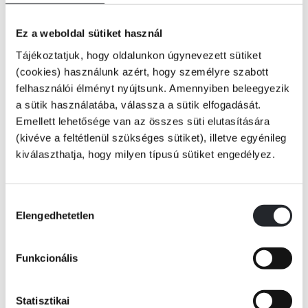
Ez a weboldal sütiket használ
Tájékoztatjuk, hogy oldalunkon úgynevezett sütiket
Jessica Jones: visszavonult szuperhős, magányos farkas, a Pokol
(cookies) használunk azért, hogy személyre szabott
Konyhájának magánnyomozója. Igyekezett csillogó, feszes rucis
felhasználói élményt nyújtsunk. Amennyiben beleegyezik
bűnüldöző lenni, ám az nem vezetett semmihez – kimondhatatlan
a sütik használatába, válassza a sütik elfogadását.
traumákon kívül.
Emellett lehetősége van az összes süti elutasítására
(kivéve a feltétlenül szükséges sütiket), illetve egyénileg
kiválaszthatja, hogy milyen típusú sütiket engedélyez.
Tovább
Azon a reggelen, amelyen egy aggódó édesanya keresi fel, Jessica
semmit sem akar, csak megbirkózni a másnaposságával és az előző
KÖNYV ADATAI
éjszaka rossz döntéseivel. Amber Randall azonban nem tágít; valami
Hozzájárulás
történt a gyerekeivel, amíg Angliában nyaraltak. Az ikrek egy Belle nevű
Elengedhetetlen
lány megszállottjaivá váltak, mintha nem lennének önmaguk – a bőrük
kiválasztása
pedig félelmetelesen tökéletes.
VIDEÓK
Funkcionális
Jessica végül útnak indul. Felkeresi ezt a titokzatos Belle-t, valamint a
lány még titokzatosabb gondviselőjét, és megismerkedik velük. De vajon
Statisztikai