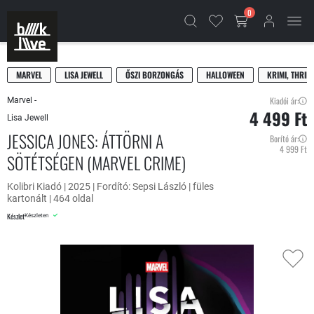
0
MARVEL
LISA JEWELL
ŐSZI BORZONGÁS
HALLOWEEN
KRIMI, THRIL
Kiadói ár:
Marvel -
4 499 Ft
Lisa Jewell
JESSICA JONES: ÁTTÖRNI A
Borító ár:
4 999 Ft
SÖTÉTSÉGEN (MARVEL CRIME)
Kolibri Kiadó | 2025 | Fordító: Sepsi László | füles
kartonált | 464 oldal
Készlet
Készleten