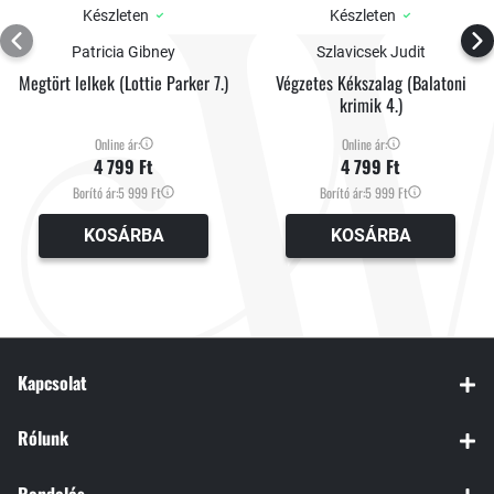
Készleten
Készleten
Patricia Gibney
Szlavicsek Judit
Megtört lelkek (Lottie Parker 7.)
Végzetes Kékszalag (Balatoni
krimik 4.)
Online ár:
Online ár:
4 799 Ft
4 799 Ft
Borító ár:
5 999 Ft
Borító ár:
5 999 Ft
KOSÁRBA
KOSÁRBA
Kapcsolat
Rólunk
Rendelés