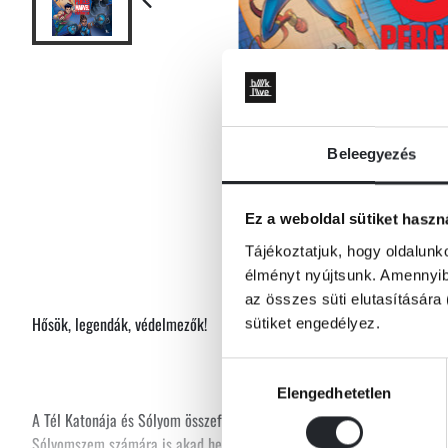
Beleegyezés
Ez a weboldal sütiket haszn
Tájékoztatjuk, hogy oldalunk
élményt nyújtsunk. Amennyibe
az összes süti elutasítására 
Hősök, legendák, védelmezők!
sütiket engedélyez.
Hozzájárulás
Elengedhetetlen
kiválasztása
A Tél Katonája és Sólyom összefog, hogy legyőzzenek egy veszélyes ell
Sólyomszem számára is akad hely a hősök táborában, a Pókemberek akc