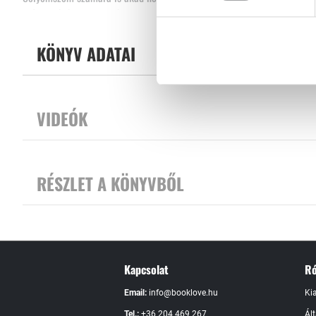
csínytevésén töri a fejét - ismerd meg RÉGI ÉS ÚJ KEDVENCEID legúj
Tovább
teli gyűjteményből.
KÖNYV ADATAI
VIDEÓK
RÉSZLET A KÖNYVBŐL
Kapcsolat
Ró
Email:
info@booklove.hu
Ki
Tel.:
+36 204 469 267
Ál