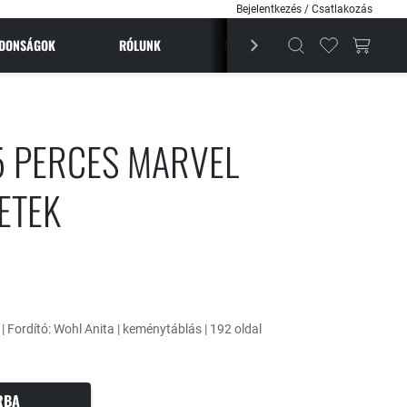
Bejelentkezés / Csatlakozás
JDONSÁGOK
RÓLUNK
BESTSELLEREK
MAGAZI
5 PERCES MARVEL
ETEK
 | Fordító: Wohl Anita | keménytáblás | 192 oldal
RBA