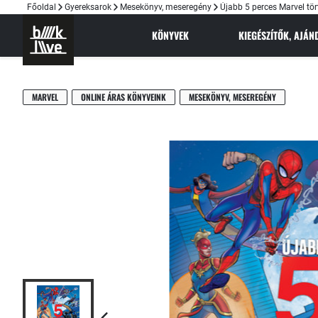
Főoldal
Gyereksarok
Mesekönyv, meseregény
Újabb 5 perces Marvel tör
KÖNYVEK
KIEGÉSZÍTŐK, AJÁ
MARVEL
ONLINE ÁRAS KÖNYVEINK
MESEKÖNYV, MESEREGÉNY