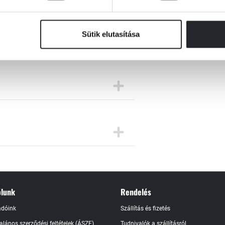
abb hőstetteit ebből az AKCIÓDÚS mesékkel
Sütik elutasítása
lunk
Rendelés
adóink
Szállítás és fizetés
talános szerződési feltételek (ÁSZF)
Tudnivalók a szállításról