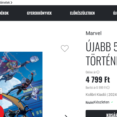
ténetek
NDÉKOK
GYEREKKÖNYVEK
ELŐKÉSZÜLETBEN
Ú
Marvel
ÚJABB 
TÖRTÉN
Online ár:
4 799 Ft
Borító ár:
5 999 Ft
Kolibri Kiadó | 2024
Készlet
Készleten
KOSÁ