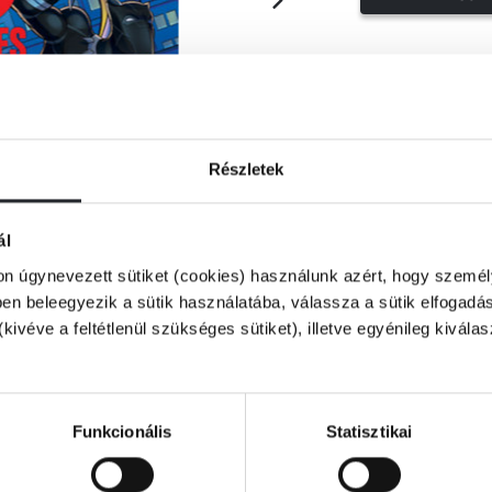
Részletek
ál
on úgynevezett sütiket (cookies) használunk azért, hogy személy
n beleegyezik a sütik használatába, válassza a sütik elfogadás
(kivéve a feltétlenül szükséges sütiket), illetve egyénileg kivála
Funkcionális
Statisztikai
enfelet, Kate Bishop bebizonyítja, hogy két
ióba lendülnek, sőt már Loki is legújabb