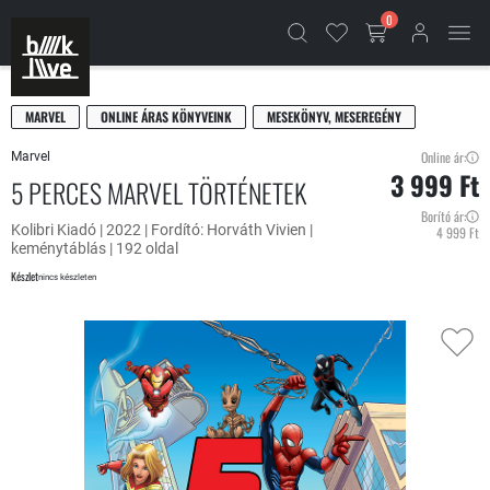
0
MARVEL
ONLINE ÁRAS KÖNYVEINK
MESEKÖNYV, MESEREGÉNY
Online ár:
Marvel
3 999 Ft
5 PERCES MARVEL TÖRTÉNETEK
Borító ár:
Kolibri Kiadó | 2022 | Fordító: Horváth Vivien |
4 999 Ft
keménytáblás | 192 oldal
Készlet
nincs készleten