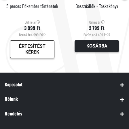
5 perces Pókember történetek
Bosszúállók - Táskakönyv
Online ár:
Online ár:
3 999 Ft
2 799 Ft
Borító ár:
4 999 Ft
Borító ár:
3 499 Ft
KOSÁRBA
ÉRTESÍTÉST
KÉREK
Kapcsolat
Rólunk
Rendelés