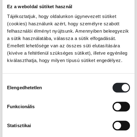
Szuperhősök, gyülekező!
Ez a weboldal sütiket használ
Tájékoztatjuk, hogy oldalunkon úgynevezett sütiket
(cookies) használunk azért, hogy személyre szabott
felhasználói élményt nyújtsunk. Amennyiben beleegyezik
Csatlakozz a Marvel-univerzum legnagyobb hőseihez, akik egyesült
a sütik használatába, válassza a sütik elfogadását.
erővel harcolnak a világ legveszélyesebb gonosztevői ellen! Hagyd, hogy
Emellett lehetősége van az összes süti elutasítására
ezek a pörgős, olvasmányos történetek elrepítsenek kedvenc
(kivéve a feltétlenül szükséges sütiket), illetve egyénileg
Tovább
szuperhőseid világába - akár öt perc alatt!
kiválaszthatja, hogy milyen típusú sütiket engedélyez.
KÖNYV ADATAI
Hozzájárulás
Elengedhetetlen
kiválasztása
VIDEÓK
Funkcionális
RÉSZLET A KÖNYVBŐL
Statisztikai