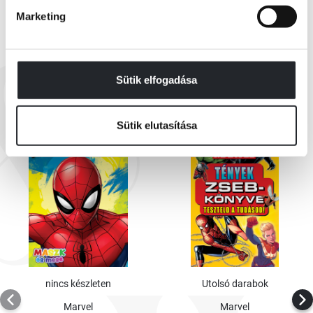
szuperhősein és -gonoszain át napjainkig, miközben bepillantást enged a
Marketing
karakterek szuperereje, az általuk használt technológia és a
főhadiszállásaik titkaiba.
EZEK IS ÉRDEKELHETNEK
Sütik elfogadása
Sütik elutasítása
nincs készleten
Utolsó darabok
Marvel
Marvel