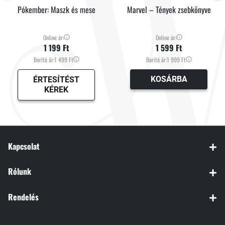
Pókember: Maszk és mese
Marvel – Tények zsebkönyve
Online ár:
Online ár:
1 199 Ft
1 599 Ft
Borító ár:
1 499 Ft
Borító ár:
1 999 Ft
KOSÁRBA
ÉRTESÍTÉST
KÉREK
Kapcsolat
Rólunk
Rendelés