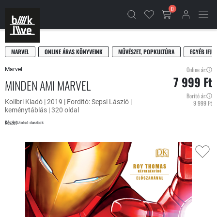
0
MARVEL
ONLINE ÁRAS KÖNYVEINK
MŰVÉSZET, POPKULTÚRA
EGYÉB IFJÚ
Online ár:
Marvel
7 999 Ft
MINDEN AMI MARVEL
Borító ár:
Kolibri Kiadó | 2019 | Fordító: Sepsi László |
9 999 Ft
keménytáblás | 320 oldal
Készlet
Utolsó darabok