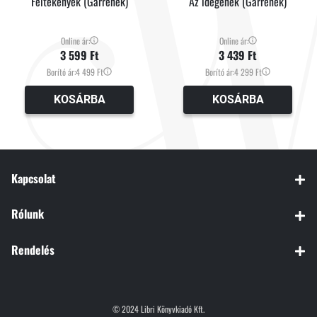
Féltékenyek (Garrenek)
Az idegenek (Garrenek)
Online ár:
Online ár:
3 599 Ft
3 439 Ft
Borító ár:
4 499 Ft
Borító ár:
4 299 Ft
KOSÁRBA
KOSÁRBA
Kapcsolat
Rólunk
Rendelés
© 2024 Libri Könyvkiadó Kft.