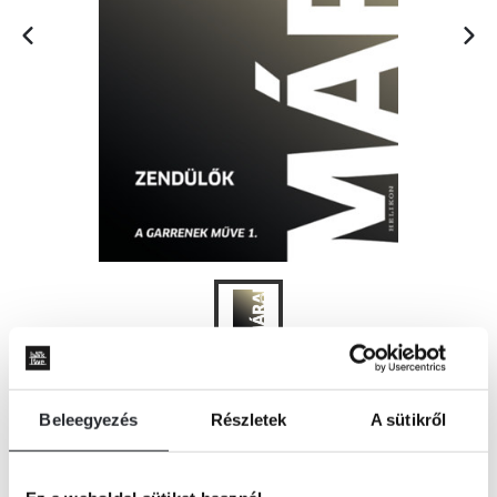
KOSÁRBA
Beleegyezés
Részletek
A sütikről
„Márai Sándor zendülői olyan gyermekek, akiket az idő keze már