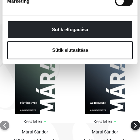
még alig beszéltek egymással.„
Marketing
EZEK IS ÉRDEKELHETNEK
Sütik elfogadása
Sütik elutasítása
Készleten
Készleten
Márai Sándor
Márai Sándor