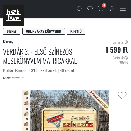
0
DISNEY
ONLINE ÁRAS KÖNYVEINK
KIFESTŐ
Online ár:
Disney
1 599 Ft
VERDÁK 3. - ELSŐ SZÍNEZŐS
MESEKÖNYVEM MATRICÁKKAL
Borító ár:
1 999 Ft
Kolibri Kiadó | 2019 | kartonált | 48 oldal
Készlet
Készleten