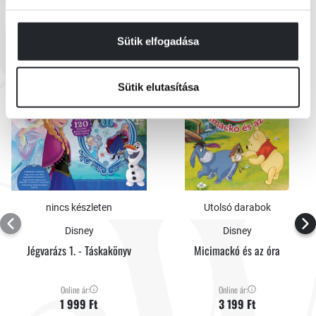
EZEK IS ÉRDEKELHETNEK
Sütik elfogadása
Sütik elutasítása
nincs készleten
Utolsó darabok
Disney
Disney
Jégvarázs 1. - Táskakönyv
Micimackó és az óra
Online ár:
Online ár:
1 999 Ft
3 199 Ft