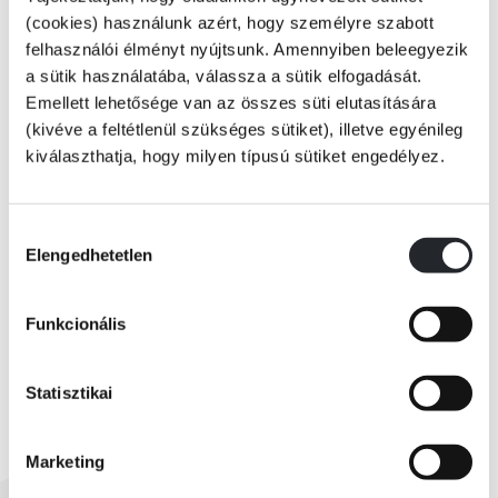
(cookies) használunk azért, hogy személyre szabott
felhasználói élményt nyújtsunk. Amennyiben beleegyezik
a sütik használatába, válassza a sütik elfogadását.
Emellett lehetősége van az összes süti elutasítására
KÖNYV ADATAI
(kivéve a feltétlenül szükséges sütiket), illetve egyénileg
kiválaszthatja, hogy milyen típusú sütiket engedélyez.
VIDEÓK
Hozzájárulás
Elengedhetetlen
kiválasztása
RÉSZLET A KÖNYVBŐL
Funkcionális
Statisztikai
Marketing