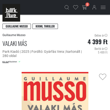
0
GUILLAUME MUSSO
KRIMI, THRILLER
Online ár:
Guillaume Musso
4 399 Ft
VALAKI MÁS
Borító ár:
Park Kiadó | 2025 | Fordító: Gyárfás Vera | kartonált |
5 499 Ft
280 oldal
Készlet
Készleten