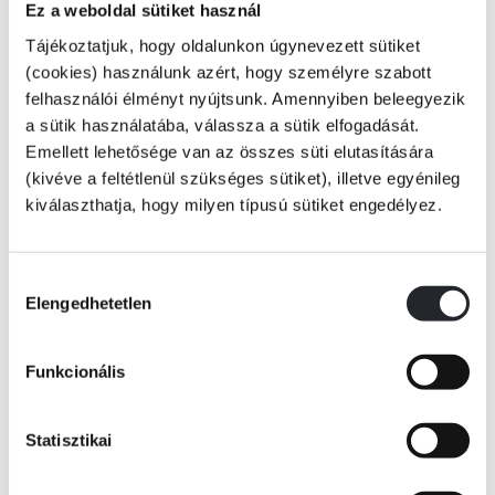
Ez a weboldal sütiket használ
„Három igazság van: az én igazságom, a te igazságod és az igazság.”
Tájékoztatjuk, hogy oldalunkon úgynevezett sütiket
(cookies) használunk azért, hogy személyre szabott
felhasználói élményt nyújtsunk. Amennyiben beleegyezik
a sütik használatába, válassza a sütik elfogadását.
Cannes partjainál, egy jacht fedélzetén vérbe fagyva találnak rá a
Emellett lehetősége van az összes süti elutasítására
milliárdos olasz család örökösnőjére, aki később a kórházban belehal
sérüléseibe. Vajon kinek állt érdekében megölni Orianát?
(kivéve a feltétlenül szükséges sütiket), illetve egyénileg
Tovább
kiválaszthatja, hogy milyen típusú sütiket engedélyez.
Négyen mondják el a maguk verzióját: Adrien, az áldozat férje, a vonzó
KÖNYV ADATAI
és titokzatos jazz-zongorista; a megfoghatatlan Adèle, a férj fiatal
szeretője; Justine, a nyomozással megbízott rendőrnő és Oriana, aki az
Hozzájárulás
olvasó elé tárja élete utolsó heteinek megrázó pillanatait.
Elengedhetetlen
kiválasztása
VIDEÓK
Senki sem hazudik. De az igazságaik cseppet sem hasonlítanak
egymásra…
Funkcionális
RÉSZLET A KÖNYVBŐL
Statisztikai
Musso legújabb regénye lenyűgöző és merészen kiszámíthatatlan
pszichológiai thriller.