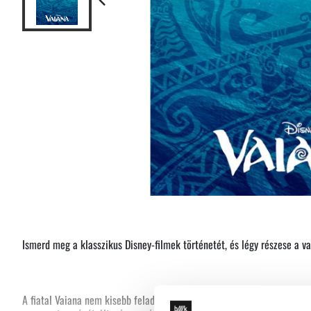
Ismerd meg a klasszikus Disney-filmek történetét, és légy részese a va
A fiatal Vaiana nem kisebb feladattal kelt óceáni útjára, mint hogy me