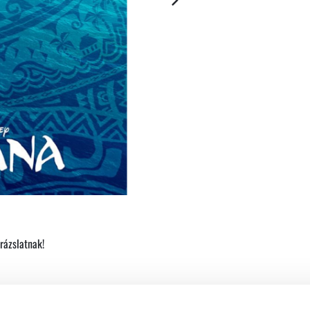
rázslatnak!
gkeresse a legendákból ismert Te Fitit, és