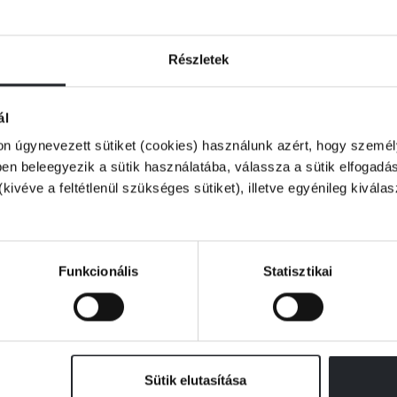
i a habok fölött maradni, és megküzdeni a
Részletek
egycsúcsara. Itt megmutatta neki a szent
 eljön majd az idő, amikor te is leraksz egy
ál
ábuk előtt elterülő falura mutatott.”
on úgynevezett sütiket (cookies) használunk azért, hogy személy
n beleegyezik a sütik használatába, válassza a sütik elfogadás
(kivéve a feltétlenül szükséges sütiket), illetve egyénileg kivála
Funkcionális
Statisztikai
Sütik elutasítása