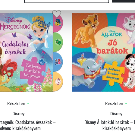
Készleten
Készleten
Disney
Disney
rcegnők: Csodálatos évszakok –
Disney Állatok:Jó barátok –
edvenc kirakóskönyvem
kirakóskönyvem