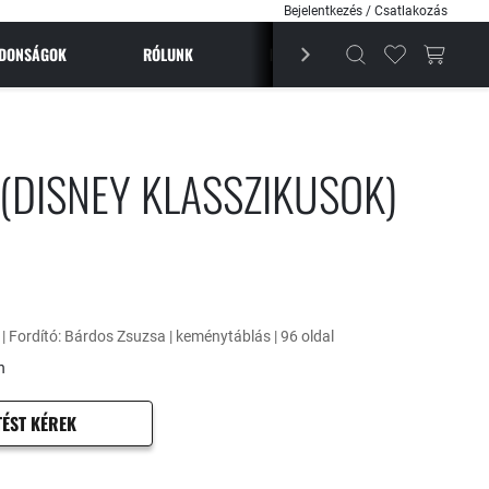
Bejelentkezés / Csatlakozás
JDONSÁGOK
RÓLUNK
BESTSELLEREK
MAGAZI
 (DISNEY KLASSZIKUSOK)
5 | Fordító: Bárdos Zsuzsa | keménytáblás | 96 oldal
n
TÉST KÉREK