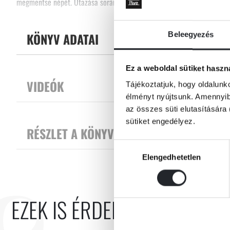
megmentse népét. Utazása során az öntelt félisten, Maui segített nek
félelmetesebbnél félelmetesebb teremtményekkel.
Tovább
KÖNYV ADATAI
Beleegyezés
„Tizenhatodik szülinapján Tui felvitte a lányát Motunu legmagasabb h
oszlopot, amelyet kövenként a korábbi törzsfőnökök emeltek. – Vaiana,
Ez a weboldal sütiket haszn
követ ide. Te vagy a népünk jövője, ne feledd! – tette hozza Tui, es a l
VIDEÓK
Tájékoztatjuk, hogy oldalunk
élményt nyújtsunk. Amennyibe
az összes süti elutasítására 
sütiket engedélyez.
RÉSZLET A KÖNYVBŐL
Hozzájárulás
Elengedhetetlen
kiválasztása
EZEK IS ÉRDEKELHETNEK