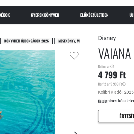
NDÉKOK
GYEREKKÖNYVEK
ELŐKÉSZÜLETBEN
Ú
Disney
KÖNYVHETI ÚJDONSÁGOK 2026
MESEKÖNYV, MESEREGÉNY
VAIANA
Online ár:
4 799 Ft
Borító ár:
5 999 Ft
Kolibri Kiadó | 202
Készlet
nincs készlete
ÉRTESÍ