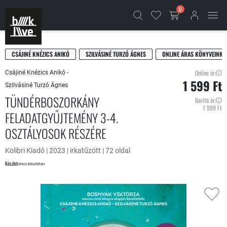
0
CSÁJINÉ KNÉZICS ANIKÓ
SZILVÁSINÉ TURZÓ ÁGNES
ONLINE ÁRAS KÖNYVEINK
Online ár:
Csájiné Knézics Anikó -
1 599 Ft
Szilvásiné Turzó Ágnes
TÜNDÉRBOSZORKÁNY
Borító ár:
1 999 Ft
FELADATGYŰJTEMÉNY 3-4.
OSZTÁLYOSOK RÉSZÉRE
Kolibri Kiadó | 2023 | irkatűzött | 72 oldal
Készlet
nincs készleten