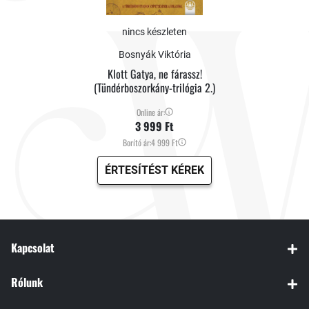
nincs készleten
Bosnyák Viktória
Klott Gatya, ne fárassz!
(Tündérboszorkány-trilógia 2.)
Online ár:
3 999 Ft
Borító ár:
4 999 Ft
ÉRTESÍTÉST KÉREK
Kapcsolat
Rólunk