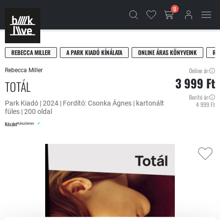
0
REBECCA MILLER
A PARK KIADÓ KÍNÁLATA
ONLINE ÁRAS KÖNYVEINK
RE
Online ár:
Rebecca Miller
3 999 Ft
TOTÁL
Borító ár:
Park Kiadó | 2024 | Fordító: Csonka Ágnes | kartonált
4 999 Ft
füles | 200 oldal
Készlet
Készleten