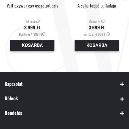
Volt egyszer egy összetört szív
A soha többé balladája
Online ár:
Online ár:
3 999 Ft
3 999 Ft
Borító ár:
4 999 Ft
Borító ár:
4 999 Ft
KOSÁRBA
KOSÁRBA
Kapcsolat
Rólunk
Rendelés