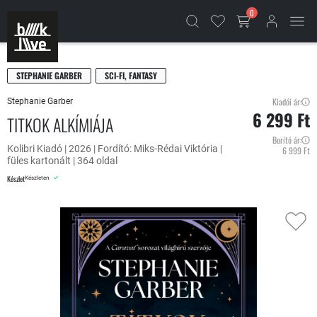
0
STEPHANIE GARBER
SCI-FI, FANTASY
Kiadói ár:
Stephanie Garber
6 299 Ft
TITKOK ALKÍMIÁJA
Borító ár:
Kolibri Kiadó | 2026 | Fordító: Miks-Rédai Viktória |
6 999 Ft
füles kartonált | 364 oldal
Készlet
Készleten