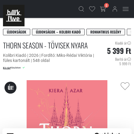
0
ÚJDONSÁGOK
ÚJDONSÁGOK – KOLIBRI KIADÓ
ROMANTIKUS REGÉNY
SC
THORN SEASON - TÖVISEK NYARA
Kiadói ár:
5 399 Ft
Kolibri Kiadó | 2026 | Fordító: Miks-Rédai Viktória |
Borító ár:
füles kartonált | 548 oldal
5 999 Ft
Készlet
Készleten
ÚJ!