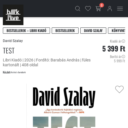
0
BESTSELLEREK – LIBRI KIADÓ
BESTSELLEREK
DAVID SZALAY
KÖNYVHETI
Kiadói ár:
David Szalay
5 399 Ft
TEST
Borító ár:
Libri Kiadó | 2026 | Fordító: Barabás András | füles
5 999 Ft
kartonált | 408 oldal
Készlet
Utolsó darabok