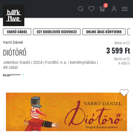
0
VARRÓ DÁNIEL
EGY BOOKLOVER KEDVENCEI
ONLINE ÁRAS KÖNYVEINK
A
Online ár:
Varró Dániel
3 599 Ft
DIÓTÖRŐ
Borító ár:
Jelenkor Kiadó | 2024 | Fordító: n.a. | keménytáblás |
4 499 Ft
48 oldal
Készlet
Készleten