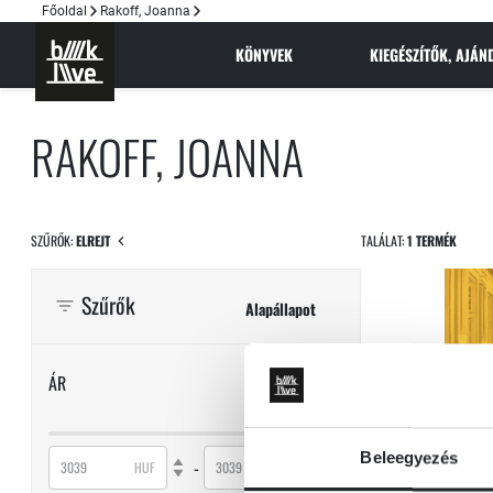
Főoldal
Rakoff, Joanna
KÖNYVEK
KIEGÉSZÍTŐK, AJÁ
RAKOFF, JOANNA
SZŰRŐK:
ELREJT
TALÁLAT:
1 TERMÉK
Szűrők
Alapállapot
ÁR
Beleegyezés
-
HUF
HUF