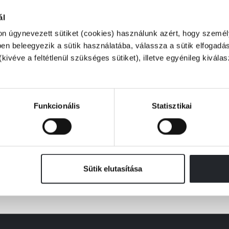
ál
on úgynevezett sütiket (cookies) használunk azért, hogy személy
n beleegyezik a sütik használatába, válassza a sütik elfogadás
(kivéve a feltétlenül szükséges sütiket), illetve egyénileg kivála
Készleten
Joanna Rakoff
gy évem Salingerrel
Funkcionális
Statisztikai
Online ár:
3 039 Ft
Borító ár:
3 799 Ft
KOSÁRBA
Sütik elutasítása