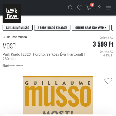
0
GUILLAUME MUSSO
A PARK KIADÓ KÍNÁLATA
ONLINE ÁRAS KÖNYVEINK
Online ár:
Guillaume Musso
3 599 Ft
MOST!
Borító ár:
Park Kiadó | 2023 | Fordító: Sárközy Éva | kartonált |
4 499 Ft
280 oldal
Készlet
Utolsó darabok