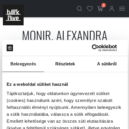
0
MONIR, ALEXANDRA
TALÁLAT:
1 TERMÉK
Beleegyezés
Részletek
A sütikről
Szűrők
Válassz egy rendezési módot
Ez a weboldal sütiket használ
Tájékoztatjuk, hogy oldalunkon úgynevezett sütiket
(cookies) használunk azért, hogy személyre szabott
felhasználói élményt nyújtsunk. Amennyiben beleegyezik
a sütik használatába, válassza a sütik elfogadását.
Emellett lehetősége van az összes süti elutasítására
(kivéve a feltétlenül szükséges sütiket), illetve egyénileg