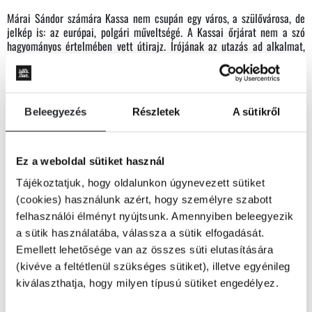
Márai Sándor számára Kassa nem csupán egy város, a szülővárosa, de
jelkép is: az európai, polgári műveltségé. A Kassai őrjárat nem a szó
hagyományos értelmében vett útirajz. Írójának az utazás ad alkalmat,
hogy e nagyobb lélegzetű esszében a kor kérdéseiről elmélkedjék. Márai
a szellem védelmében lép fel, egy kultúra védelmezőjeként, s egyben
kritikusaként. […] Mint oly sokan a korban, az írástudók felelősségét
vizsgálja. Mekis D. János
Tovább
Beleegyezés
Részletek
A sütikről
KÖNYV ADATAI
Ez a weboldal sütiket használ
Márai Sándor
(Kassa, 1900 – San Diego, 1989): író, költő, újságíró.
Tájékoztatjuk, hogy oldalunkon úgynevezett sütiket
VIDEÓK
(cookies) használunk azért, hogy személyre szabott
felhasználói élményt nyújtsunk. Amennyiben beleegyezik
a sütik használatába, válassza a sütik elfogadását.
Emellett lehetősége van az összes süti elutasítására
RÉSZLET A KÖNYVBŐL
(kivéve a feltétlenül szükséges sütiket), illetve egyénileg
kiválaszthatja, hogy milyen típusú sütiket engedélyez.