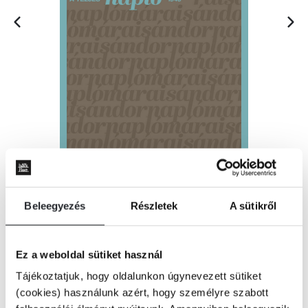
Beleegyezés
Részletek
A sütikről
KOSÁRBA
Ez a weboldal sütiket használ
Tájékoztatjuk, hogy oldalunkon úgynevezett sütiket
(cookies) használunk azért, hogy személyre szabott
Mára közmegegyezés mutatkozik abban, hogy a naplók képezik a Márai-