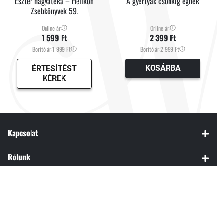
Eszter hagyatéka – Helikon
A gyertyák csonkig égnek
Zsebkönyvek 59.
Online ár:
Online ár:
1 599 Ft
2 399 Ft
Borító ár:
1 999 Ft
Borító ár:
2 999 Ft
KOSÁRBA
ÉRTESÍTÉST
KÉREK
Kapcsolat
Rólunk
Rendelés