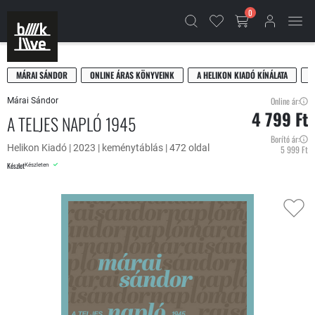
0
MÁRAI SÁNDOR
ONLINE ÁRAS KÖNYVEINK
A HELIKON KIADÓ KÍNÁLATA
L
Online ár:
Márai Sándor
4 799 Ft
A TELJES NAPLÓ 1945
Borító ár:
Helikon Kiadó | 2023 | keménytáblás | 472 oldal
5 999 Ft
Készlet
Készleten