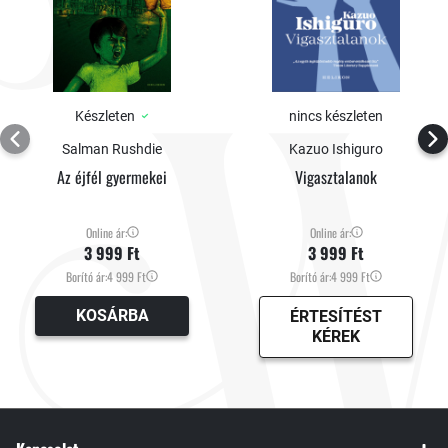
törékenységének érzésével tölt el bennünket.” (The Guardian)
Készleten
nincs készleten
Salman Rushdie
Kazuo Ishiguro
Az éjfél gyermekei
Vigasztalanok
Online ár:
Online ár:
3 999 Ft
3 999 Ft
Borító ár:
4 999 Ft
Borító ár:
4 999 Ft
KOSÁRBA
ÉRTESÍTÉST
KÉREK