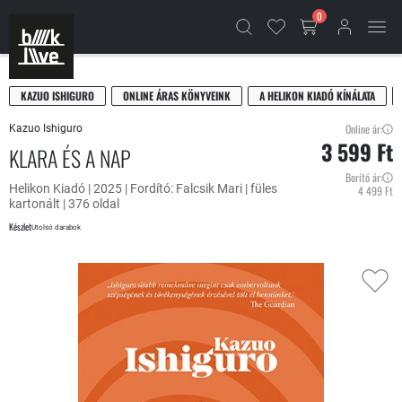
0
KAZUO ISHIGURO
ONLINE ÁRAS KÖNYVEINK
A HELIKON KIADÓ KÍNÁLATA
Online ár:
Kazuo Ishiguro
3 599 Ft
KLARA ÉS A NAP
Borító ár:
Helikon Kiadó | 2025 | Fordító: Falcsik Mari | füles
4 499 Ft
kartonált | 376 oldal
Készlet
Utolsó darabok