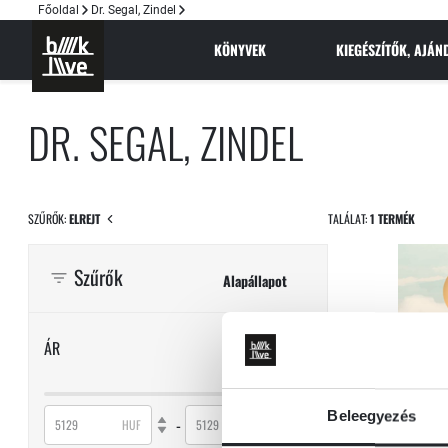
Főoldal
Dr. Segal, Zindel
KÖNYVEK
KIEGÉSZÍTŐK, AJÁ
DR. SEGAL, ZINDEL
SZŰRŐK:
ELREJT
TALÁLAT:
1 TERMÉK
Szűrők
Alapállapot
ÁR
Beleegyezés
-
HUF
HUF