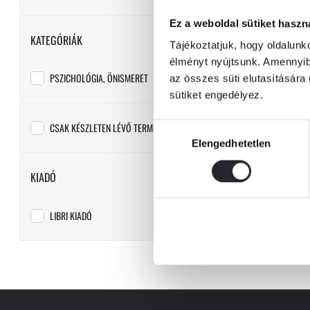
Ez a weboldal sütiket haszn
KATEGÓRIÁK
Tájékoztatjuk, hogy oldalunk
élményt nyújtsunk. Amennyibe
PSZICHOLÓGIA, ÖNISMERET
az összes süti elutasítására 
sütiket engedélyez.
Zindel
CSAK KÉSZLETEN LÉVŐ TERMÉKEK
Hozzájárulás
Létezz a
Elengedhetetlen
kiválasztása
KIADÓ
LIBRI KIADÓ