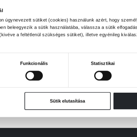
ál
on úgynevezett sütiket (cookies) használunk azért, hogy személy
n beleegyezik a sütik használatába, válassza a sütik elfogadás
(kivéve a feltétlenül szükséges sütiket), illetve egyénileg kivála
Készleten
 Dr. Segal - Norman Farb
 pillanatban – Mindfulness a
mindennapokban
Funkcionális
Statisztikai
Kiadói ár:
5 129 Ft
Borító ár:
5 699 Ft
KOSÁRBA
Sütik elutasítása