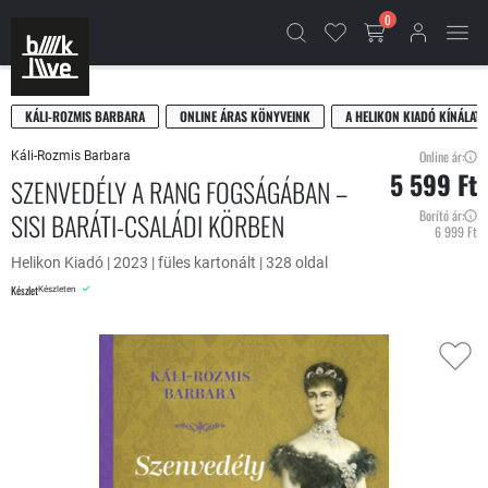
0
KÁLI-ROZMIS BARBARA
ONLINE ÁRAS KÖNYVEINK
A HELIKON KIADÓ KÍNÁLATA
Online ár:
Káli-Rozmis Barbara
5 599 Ft
SZENVEDÉLY A RANG FOGSÁGÁBAN –
SISI BARÁTI-CSALÁDI KÖRBEN
Borító ár:
6 999 Ft
Helikon Kiadó | 2023 | füles kartonált | 328 oldal
Készlet
Készleten