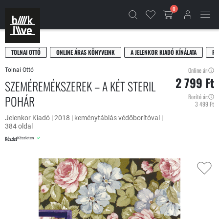
0
TOLNAI OTTÓ
ONLINE ÁRAS KÖNYVEINK
A JELENKOR KIADÓ KÍNÁLATA
RE
Online ár:
Tolnai Ottó
2 799 Ft
SZEMÉREMÉKSZEREK – A KÉT STERIL
POHÁR
Borító ár:
3 499 Ft
Jelenkor Kiadó | 2018 | keménytáblás védőborítóval |
384 oldal
Készlet
Készleten