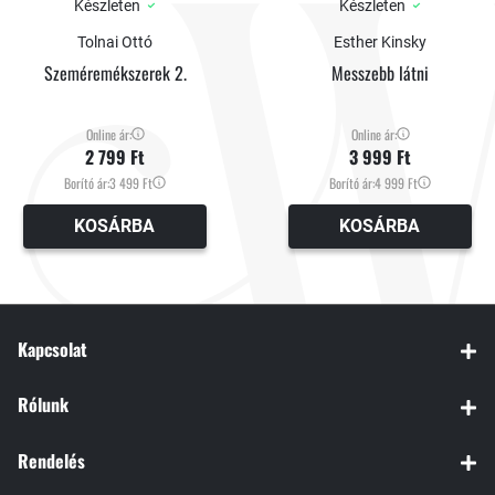
Készleten
Készleten
Tolnai Ottó
Esther Kinsky
Szeméremékszerek 2.
Messzebb látni
Online ár:
Online ár:
2 799 Ft
3 999 Ft
Borító ár:
3 499 Ft
Borító ár:
4 999 Ft
KOSÁRBA
KOSÁRBA
Kapcsolat
Rólunk
Rendelés