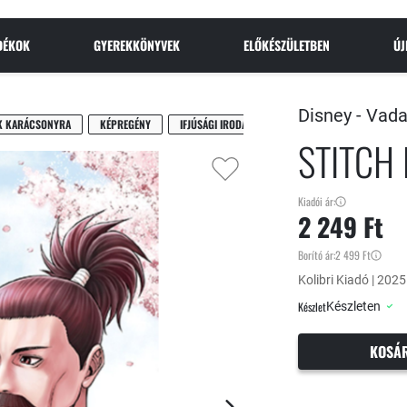
NDÉKOK
GYEREKKÖNYVEK
ELŐKÉSZÜLETBEN
Ú
Disney -
Vada
K KARÁCSONYRA
KÉPREGÉNY
IFJÚSÁGI IRODALOM
STITCH
Kiadói ár:
2 249 Ft
Borító ár:
2 499 Ft
Kolibri Kiadó | 2025
Készlet
Készleten
KOSÁ