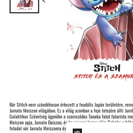
Bár Stitch nem szándékosan érkezett a feudális Japán területére, rem
Jamato Meiszon világában. Ez a világ azonban a feje tetejére állt: Jum
Galaktikus Szövetség ügynöke a szomszédos Tanaka falut futurista met
Meiszon apja, Jamato Daiszon, és ha ez nem lenne elég, Gekoku a háb
feladat vár Jamato Meiszonra és Stitchre. Vajon lehetséges így számu