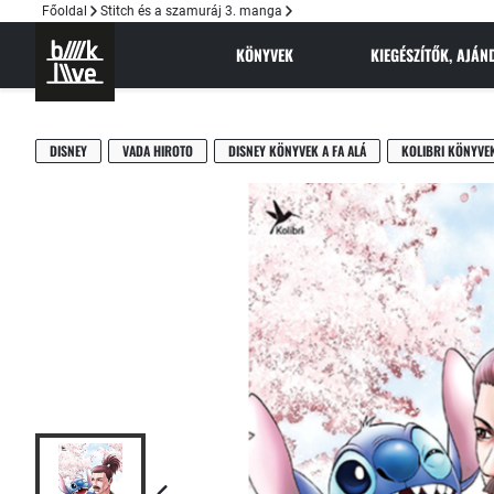
Főoldal
Stitch és a szamuráj 3. manga
KÖNYVEK
KIEGÉSZÍTŐK, AJÁ
DISNEY
VADA HIROTO
DISNEY KÖNYVEK A FA ALÁ
KOLIBRI KÖNYVE