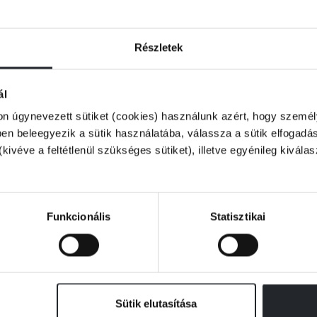
Részletek
ál
on úgynevezett sütiket (cookies) használunk azért, hogy személy
n beleegyezik a sütik használatába, válassza a sütik elfogadás
(kivéve a feltétlenül szükséges sütiket), illetve egyénileg kivála
Funkcionális
Statisztikai
Sütik elutasítása