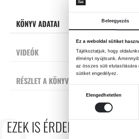
KÖNYV ADATAI
Beleegyezés
Ez a weboldal sütiket haszn
VIDEÓK
Tájékoztatjuk, hogy oldalunk
élményt nyújtsunk. Amennyibe
az összes süti elutasítására 
sütiket engedélyez.
RÉSZLET A KÖNYVBŐL
Hozzájárulás
Elengedhetetlen
kiválasztása
EZEK IS ÉRDEKELHETNEK