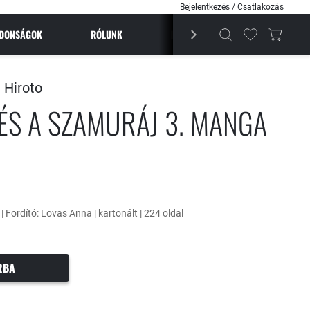
Bejelentkezés / Csatlakozás
JDONSÁGOK
RÓLUNK
BESTSELLEREK
MAGAZI
 Hiroto
 ÉS A SZAMURÁJ 3. MANGA
 | Fordító: Lovas Anna | kartonált | 224 oldal
RBA