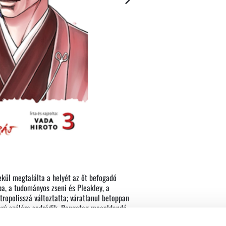
ekül megtalálta a helyét az őt befogadó
ba, a tudományos zseni és Pleakley, a
ropolisszá változtatta; váratlanul betoppan
orú szélére sodródik. Rengeteg megoldandó
kra a boldog befejezés?