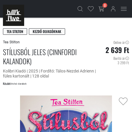
0
TEA STILTON
KEZDŐ OLVASÓKNAK
Online ár:
Tea Stilton
2 639 Ft
STÍLUSBÓL JELES (CINNFORDI
KALANDOK)
Borító ár:
3 299 Ft
Kolibri Kiadó | 2025 | Fordító: Tálos-Nezdei Adrienn |
füles kartonált | 128 oldal
Készlet
Utolsó darabok