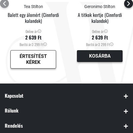
Tea Stilton
Geronimo Stilton
Balett egy álomért (Cinnfordi
A titkok kertje (Cinnfordi
kalandok)
kalandok)
Online ár:
Online ár:
2 639 Ft
2 639 Ft
Borító ár:
3 299 Ft
Borító ár:
3 299 Ft
KOSÁRBA
ÉRTESÍTÉST
KÉREK
Kapcsolat
Rólunk
Rendelés