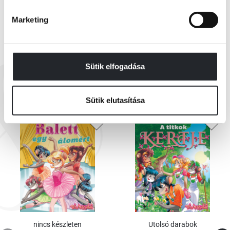
kurzust a Cinnford Egyetemen, így kötött barátságot az egérlányokkal –
akik rajonganak Teáért, ezért nevezték el magukat éppen róla!
Marketing
Sütik elfogadása
EZEK IS ÉRDEKELHETNEK
Sütik elutasítása
nincs készleten
Utolsó darabok