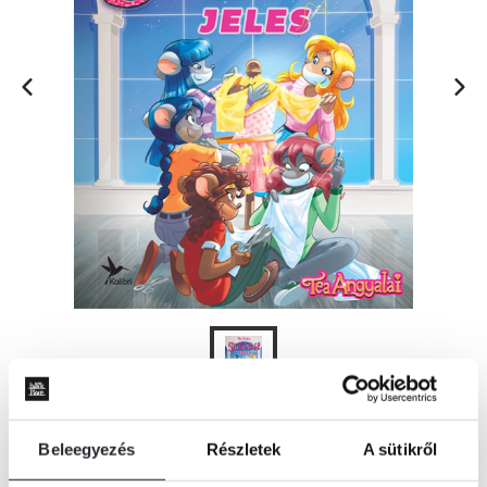
KOSÁRBA
Beleegyezés
Részletek
A sütikről