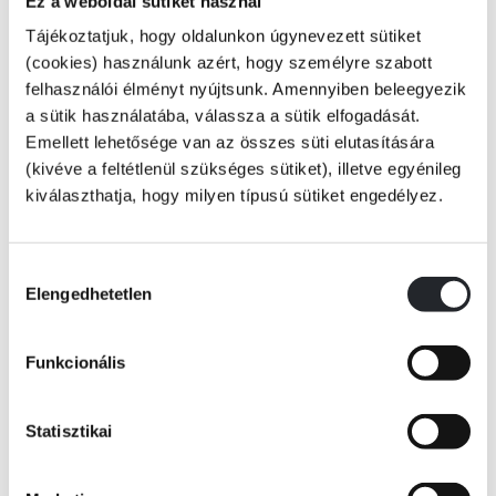
Ez a weboldal sütiket használ
Tájékoztatjuk, hogy oldalunkon úgynevezett sütiket
(cookies) használunk azért, hogy személyre szabott
felhasználói élményt nyújtsunk. Amennyiben beleegyezik
Mindenki tudja, kik azok a jedik. De azt is tudod, hogy mi a különbség
a sütik használatába, válassza a sütik elfogadását.
Ki-Adi-Mundi és Ahsoka Tano között? Tudod, melyik jedi szolgált a Nagy
Emellett lehetősége van az összes süti elutasítására
Tanácsban, vagy melyik mester melyik padavant képezte ki? Nos, ha
(kivéve a feltétlenül szükséges sütiket), illetve egyénileg
Tovább
nem, ne aggódj! Ez a könyv segít!
kiválaszthatja, hogy milyen típusú sütiket engedélyez.
KÖNYV ADATAI
Hozzájárulás
Elengedhetetlen
kiválasztása
VIDEÓK
Funkcionális
RÉSZLET A KÖNYVBŐL
Statisztikai