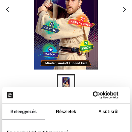
KOSÁRBA
Beleegyezés
Részletek
A sütikről
VÁLJ AZONNAL A JEDIK SZAKÉRTŐJÉVÉ!