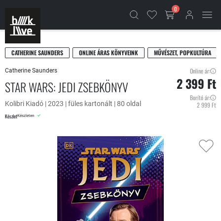
0
CATHERINE SAUNDERS
ONLINE ÁRAS KÖNYVEINK
MŰVÉSZET, POPKULTÚRA
Online ár:
Catherine Saunders
2 399 Ft
STAR WARS: JEDI ZSEBKÖNYV
Borító ár:
Kolibri Kiadó | 2023 | füles kartonált | 80 oldal
2 999 Ft
Készlet
Készleten