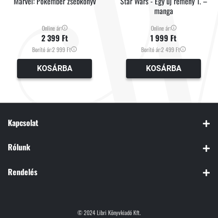
Marvel: Pókember zsebkönyv
Star Wars - Egy új remény 1. –
manga
Online ár:
Online ár:
2 399 Ft
1 999 Ft
Borító ár:
2 999 Ft
Borító ár:
2 499 Ft
KOSÁRBA
KOSÁRBA
Kapcsolat
Rólunk
Rendelés
© 2024 Libri Könyvkiadó Kft.