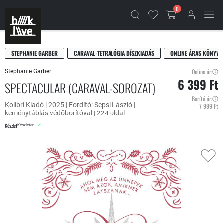
0
STEPHANIE GARBER
CARAVAL-TETRALÓGIA DÍSZKIADÁS
ONLINE ÁRAS KÖNYVE
Online ár:
Stephanie Garber
6 399 Ft
SPECTACULAR (CARAVAL-SOROZAT)
Borító ár:
Kolibri Kiadó | 2025 | Fordító: Sepsi László |
7 999 Ft
keménytáblás védőborítóval | 224 oldal
Készlet
Készleten