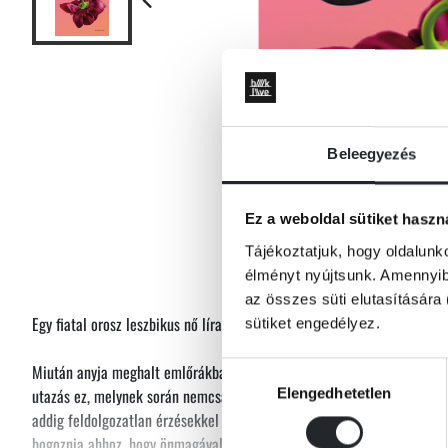
Beleegyezés
Ez a weboldal sütiket haszn
Tájékoztatjuk, hogy oldalunk
élményt nyújtsunk. Amennyibe
az összes süti elutasítására 
Egy fiatal orosz leszbikus nő lírai és mélyen megrázó története.
sütiket engedélyez.
Miután anyja meghalt emlőrákban, Okszana, a költőnő úgy dönt, elviszi
Hozzájárulás
Elengedhetetlen
utazás ez, melynek során nemcsak gyermekkorának helyszíneit látogatj
kiválasztása
addig feldolgozatlan érzésekkel is számot kell vetnie: a harag és a sze
bogoznia ahhoz, hogy önmagával tisztába jöjjön.