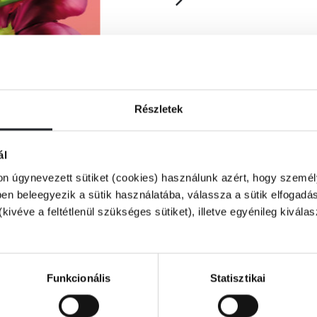
Részletek
ál
on úgynevezett sütiket (cookies) használunk azért, hogy személy
n beleegyezik a sütik használatába, válassza a sütik elfogadás
(kivéve a feltétlenül szükséges sütiket), illetve egyénileg kivála
 hamvait szibériai szülővárosába. Nagy
Funkcionális
Statisztikai
a újra, hanem az anyjához fűződő nyers,
retet olyan csomójával, amelyet ki kell