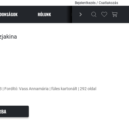
Bejelentkezés / Csatlakozás
JDONSÁGOK
RÓLUNK
BESTSELLEREK
MAGAZI
jakina
 | Fordító: Vass Annamária | füles kartonált | 292 oldal
RBA