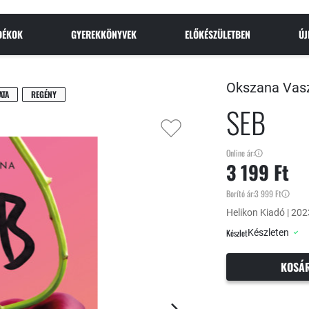
NDÉKOK
GYEREKKÖNYVEK
ELŐKÉSZÜLETBEN
Ú
Okszana Vasz
ATA
REGÉNY
SEB
Online ár:
3 199 Ft
Borító ár:
3 999 Ft
Helikon Kiadó | 2023
Készlet
Készleten
KOSÁ