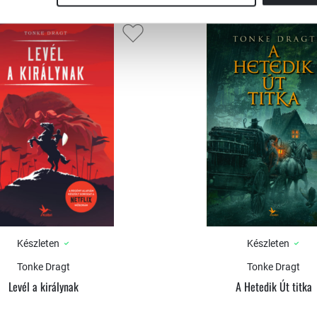
Készleten
Készleten
Tonke Dragt
Tonke Dragt
Levél a királynak
A Hetedik Út titka