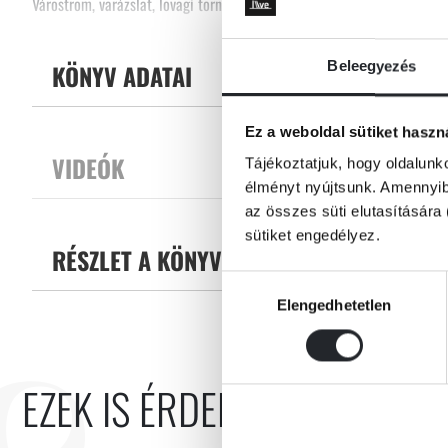
Várostrom, varázslat, lovagi torna. Mindez Balatónia szomszédságában,
Tovább
földjén, ahol az udvaronccá cseperedett Rév Fülöp újra fontos szerepet
Beleegyezés
KÖNYV ADATAI
is megtudja, mi a teendő, ha jönnek a siófok. De hova lehetett Fajszföl
aki szőrén-szálán eltűnt?
Ez a weboldal sütiket haszn
VIDEÓK
Tájékoztatjuk, hogy oldalunk
élményt nyújtsunk. Amennyibe
az összes süti elutasítására 
sütiket engedélyez.
RÉSZLET A KÖNYVBŐL
Hozzájárulás
Elengedhetetlen
kiválasztása
EZEK IS ÉRDEKELHETNEK