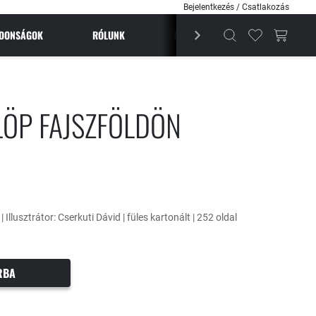
Bejelentkezés / Csatlakozás
JDONSÁGOK
RÓLUNK
BESTSELLEREK
MAGAZI
LÖP FAJSZFÖLDÖN
| Illusztrátor: Cserkuti Dávid | füles kartonált | 252 oldal
RBA