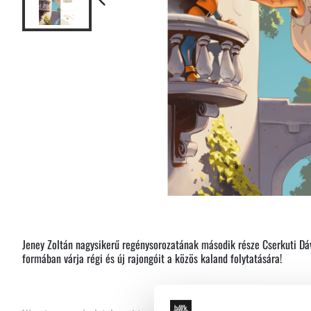
Jeney Zoltán nagysikerű regénysorozatának második része Cserkuti Dáv
formában várja régi és új rajongóit a közös kaland folytatására!