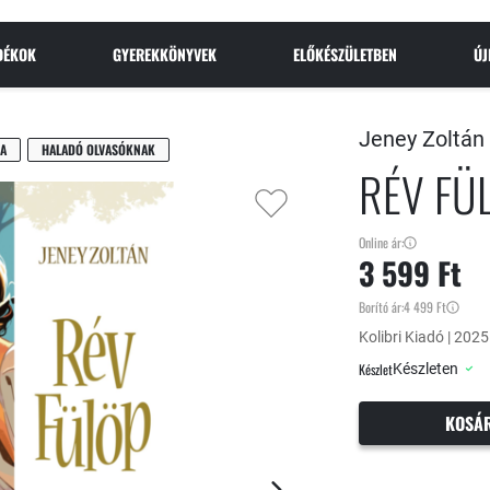
NDÉKOK
GYEREKKÖNYVEK
ELŐKÉSZÜLETBEN
Ú
Jeney Zoltán
A
HALADÓ OLVASÓKNAK
RÉV FÜ
Online ár:
3 599 Ft
Borító ár:
4 499 Ft
Kolibri Kiadó | 2025 
Készlet
Készleten
KOSÁ