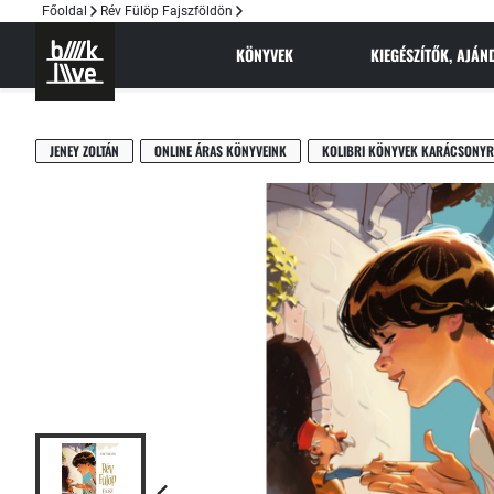
Főoldal
Rév Fülöp Fajszföldön
KÖNYVEK
KIEGÉSZÍTŐK, AJÁ
JENEY ZOLTÁN
ONLINE ÁRAS KÖNYVEINK
KOLIBRI KÖNYVEK KARÁCSONYR