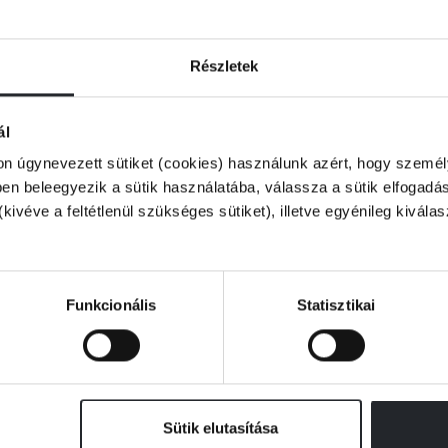
 a Fajszok
 kap, és azt
Részletek
d uralkodója, Hatodik (Torkos) Hollád király,
ál
on úgynevezett sütiket (cookies) használunk azért, hogy személy
n beleegyezik a sütik használatába, válassza a sütik elfogadás
(kivéve a feltétlenül szükséges sütiket), illetve egyénileg kivála
Funkcionális
Statisztikai
Sütik elutasítása