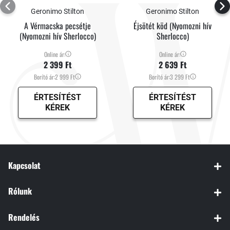
Geronimo Stilton
Geronimo Stilton
A Vérmacska pecsétje
Éjsötét köd (Nyomozni hív
(Nyomozni hív Sherlocco)
Sherlocco)
Online ár:
Online ár:
2 399 Ft
2 639 Ft
Borító ár:
2 999 Ft
Borító ár:
3 299 Ft
ÉRTESÍTÉST
ÉRTESÍTÉST
KÉREK
KÉREK
Kapcsolat
Rólunk
Rendelés