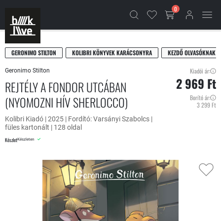
0
GERONIMO STILTON
KOLIBRI KÖNYVEK KARÁCSONYRA
KEZDŐ OLVASÓKNAK
Kiadói ár:
Geronimo Stilton
2 969 Ft
REJTÉLY A FONDOR UTCÁBAN
(NYOMOZNI HÍV SHERLOCCO)
Borító ár:
3 299 Ft
Kolibri Kiadó | 2025 | Fordító: Varsányi Szabolcs |
füles kartonált | 128 oldal
Készlet
Készleten