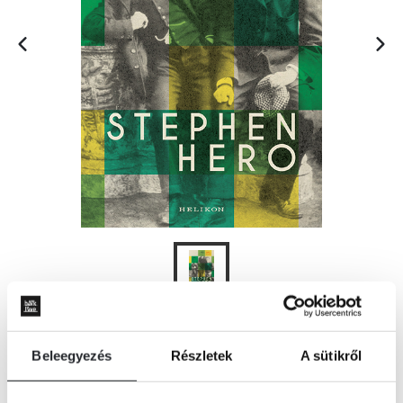
KOSÁRBA
Beleegyezés
Részletek
A sütikről