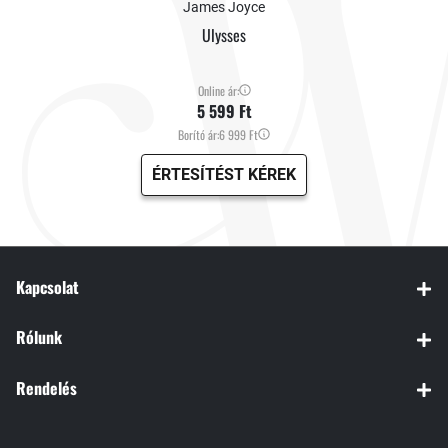
James Joyce
Ulysses
Online ár:
5 599 Ft
Borító ár:
6 999 Ft
ÉRTESÍTÉST KÉREK
Kapcsolat
Rólunk
Rendelés