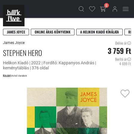
0
JAMES JOYCE
ONLINE ÁRAS KÖNYVEINK
A HELIKON KIADÓ KÍNÁLATA
REG
Online ár:
James Joyce
3 759 Ft
STEPHEN HERO
Borító ár:
Helikon Kiadó | 2022 | Fordító: Kappanyos András |
4 699 Ft
keménytáblás | 376 oldal
Készlet
Utolsó darabok